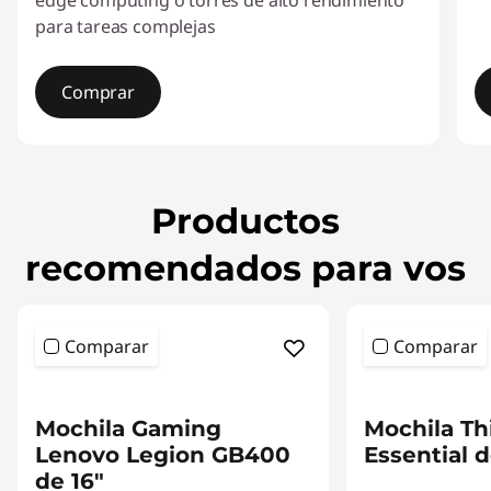
edge computing o torres de alto rendimiento
para tareas complejas
Comprar
I
t
e
Productos
m
1
recomendados para vos
o
f
4
Comparar
Comparar
<b> <b>
<b> <b>
Mochila Gaming
Mochila T
Lenovo Legion GB400
Essential d
de 16"