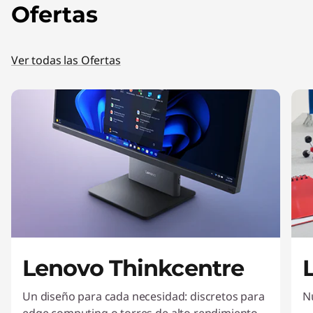
Ofertas
L
e
Ver todas las Ofertas
n
o
v
o
Lenovo Thinkcentre
Un diseño para cada necesidad: discretos para
N