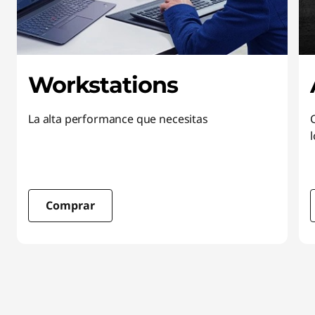
Workstations
La alta performance que necesitas
Comprar
I
t
e
m
1