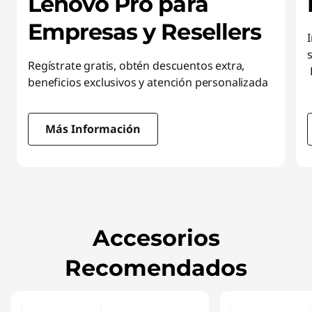
Lenovo Pro para
Empresas y Resellers
Regístrate gratis, obtén descuentos extra,
beneficios exclusivos y atención personalizada
Más Información
I
t
e
m
Accesorios
1
o
Recomendados
f
3