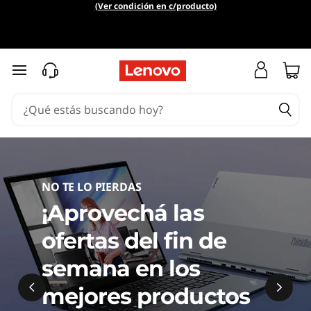
N
(Ver condición en c/producto)
o
t
Ir al contenido principal
e
b
o
o
NO TE LO PIERDAS
¡Aprovechá las
k
ofertas del fin de
s
semana en los
,
mejores productos