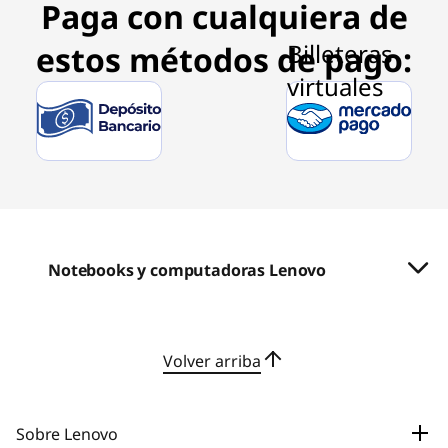
Paga con cualquiera de
o
f
estos métodos de pago:
3
Notebooks y computadoras Lenovo
Volver arriba
Sobre Lenovo