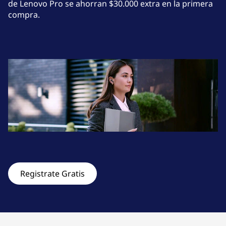
r
de Lenovo Pro se ahorran $30.000 extra en la primera
compra.
i
o
y
T
a
b
l
e
Registrate Gratis
t
s