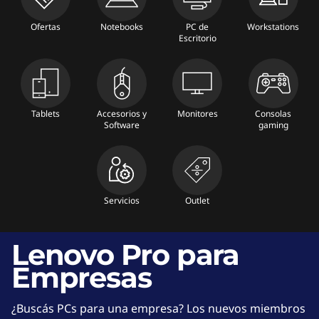
s
Ofertas
Notebooks
PC de
Workstations
Escritorio
d
e
e
Tablets
Accesorios y
Monitores
Consolas
Software
gaming
s
c
r
Servicios
Outlet
i
Lenovo Pro para
t
Empresas
o
¿Buscás PCs para una empresa? Los nuevos miembros