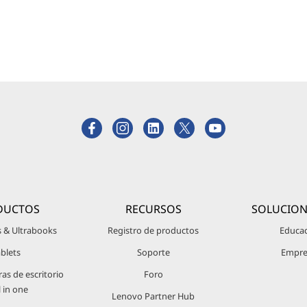
DUCTOS
RECURSOS
SOLUCION
 & Ultrabooks
Registro de productos
Educa
ablets
Soporte
Empre
s de escritorio
Foro
l in one
Lenovo Partner Hub