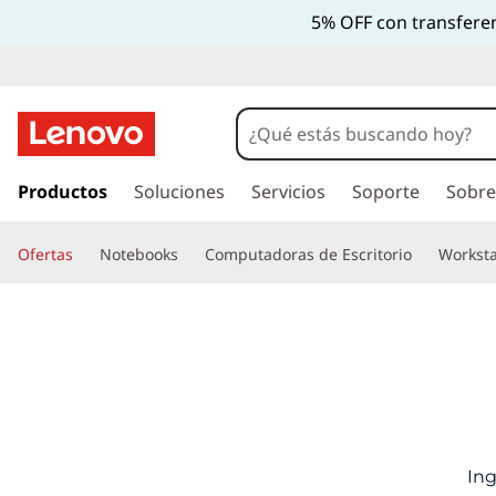
T
5% OFF con transferen
r
a
c
I
r
Productos
Soluciones
Servicios
Soporte
Sobre
k
a
l
M
Ofertas
Notebooks
Computadoras de Escritorio
Worksta
c
o
y
n
t
O
e
n
r
i
d
d
o
Ing
p