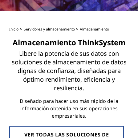
D
a
t
Inicio
Servidores y almacenamiento
Almacenamiento
a
Almacenamiento ThinkSystem
C
Libere la potencia de sus datos con
soluciones de almacenamiento de datos
e
dignas de confianza, diseñadas para
n
óptimo rendimiento, eficiencia y
resiliencia.
t
Diseñado para hacer uso más rápido de la
e
información obtenida en sus operaciones
empresariales.
r
S
VER TODAS LAS SOLUCIONES DE