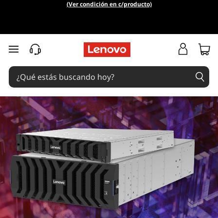
E
(Ver condición en c/producto)
n
t
Ir al contenido principal
e
r
p
r
i
s
e