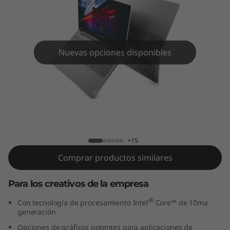
5
p
(
Nuevas opciones disponibles
1
5
.
ThinkBook 15p (15.6”, Intel)
6
+15
”
Comprar productos similares
,
Para los creativos de la empresa
I
®
Con tecnología de procesamiento Intel
Core™ de 10ma
generación
n
Opciones de gráficos potentes para aplicaciones de