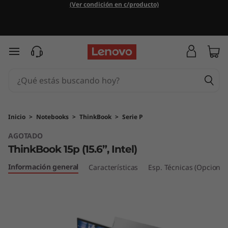
T
(Ver condición en c/producto)
h
i
Ir al contenido principal
n
k
B
Inicio
>
Notebooks
>
ThinkBook
>
Serie P
AGOTADO
o
ThinkBook 15p (15.6”, Intel)
o
Información general
Características
Esp. Técnicas (Opcional
k
1