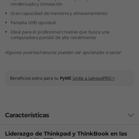
renderizado y simulación
t
Gran capacidad de memoria y almacenamiento
e
Pantalla UHD opcional
Ideal para el profesional creativo que busca una
l
computadora portátil de alto rendimiento
)
Algunos puertos/ranuras pueden ser opcionales o variar
Beneficios extra para tu
PyME
Unite a LenovoPRO >
Características
Liderazgo de Thinkpad y
ThinkBook
en las
Las características de cada producto pueden