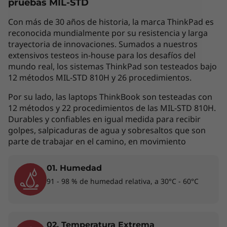
pruebas MIL-STD
variar según el país de adquisición del mismo,
por lo que la siguiente descripción no debe ser
Con más de 30 años de historia, la marca ThinkPad es
interpretada como un compromiso
reconocida mundialmente por su resistencia y larga
contractual. Te invitamos a revisar las
trayectoria de innovaciones. Sumados a nuestros
extensivos testeos in-house para los desafíos del
características específicas para cada producto
mundo real, los sistemas ThinkPad son testeados bajo
antes de realizar la compra online en la sección
12 métodos MIL-STD 810H y 26 procedimientos.
'Ver Modelos' de esta misma página, o con un
asesor de ventas si es en una tienda física.
Por su lado, las laptops ThinkBook son testeadas con
12 métodos y 22 procedimientos de las MIL-STD 810H.
Durables y confiables en igual medida para recibir
golpes, salpicaduras de agua y sobresaltos que son
Los accesorios exhibidos no están incluidos
parte de trabajar en el camino, en movimiento
01. Humedad
Diseñado para los creadores
91 - 98 % de humedad relativa, a 30°C - 60°C
®
El procesador Intel
Core™ de 10.ª generación
del ThinkBook 15p, combinado con una
potente tarjeta gráfica opcional, es una
02. Temperatura Extrema