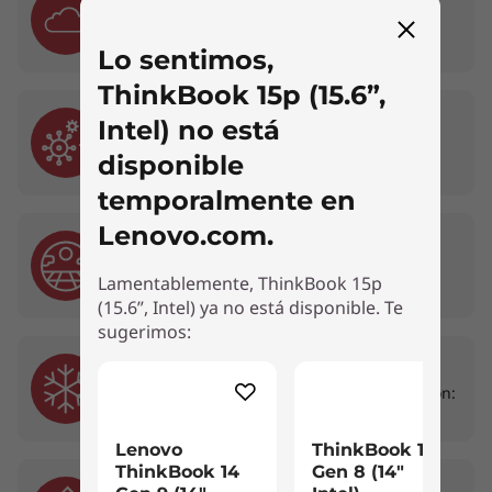
Probada para operaciones a 15,000 pies
Lo sentimos,
ThinkBook 15p (15.6”,
07. Hongos
Intel) no está
28 días con fuentes comunes de hongos
disponible
temporalmente en
Lenovo.com.
08. Arena y Polvo
Polvo de sílice de malla 140 en ciclos de 13
Lamentablemente, ThinkBook 15p
horas
(15.6”, Intel) ya no está disponible. Te
sugerimos:
09. Baja Temperatura
Almacenamiento: 63°C por 24 horas; Operación:
Algunos puertos/ranuras pueden ser opcionales o variar.
43°C por 2 horas
Lenovo
ThinkBook 14
ThinkBook 14
Gen 8 (14"
10. Choque Mecánico