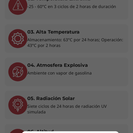
excelente opción para las tareas que requieren
-25 - 60°C en 3 ciclos de 2 horas de duración
un uso intensivo de gráficos. La edición de
fotos en Adobe Lightroom y Photoshop (no
incluidos), por ejemplo, se ejecuta hasta un 35
% más rápido que en los modelos anteriores.
03. Alta Temperatura
Almacenamiento: 63°C por 24 horas; Operación:
Conéctate cuando y como lo necesites
43°C por 2 horas
La conexión WiFi 6 opcional ultrarrápida
permite descargas más rápidas y la
04. Atmosfera Explosiva
colaboración remota sin interrupciones,
Ambiente con vapor de gasolina
incluso con varios dispositivos conectados a la
misma red (esta tecnología no está disponible
en todos los modelos). Y la conexión a los
periféricos es sencilla gracias a una generosa
05. Radiación Solar
selección de puertos que incluyen USB-C 3.2 de
Siete ciclos de 24 horas de radiación UV
1.ª generación, HDMI, entre otros.*
simulada
*Algunos puertos/ranuras pueden ser opcionales o variar
06. Altitud
según el modelo.