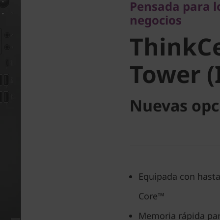
Pensada para lo
ThinkCe
negocios
ThinkC
Tower (I
Tower (
Nuevas opc
Equipada con hasta
Core™
Memoria rápida par