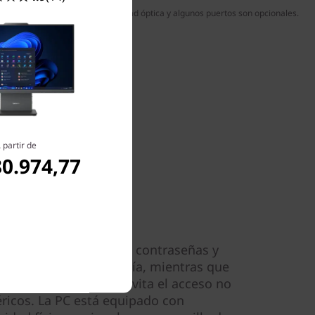
use y teclado inalámbricos, la unidad óptica y algunos puertos son opcionales.
 partir de
80.974,77
activos
re te permite cifrar tus contraseñas y
erlos contra la piratería, mientras que
e USB basada en BIOS evita el acceso no
éricos. La PC está equipado con