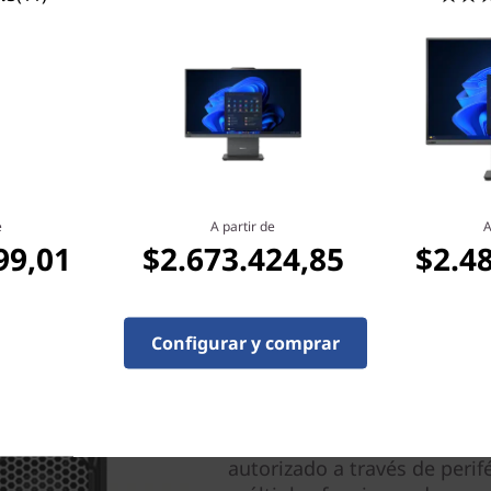
El monitor no está incluido; el mo
nte son opcionales y no están
ración de tu equipo antes de la
e
A partir de
A
99,01
$2.673.424,85
$2.4
Configurar y comprar
Protege tus datos y tus 
El chip dTPM 2.0 de esta tor
datos, lo que ayuda a proteg
la protección inteligente d
autorizado a través de perif