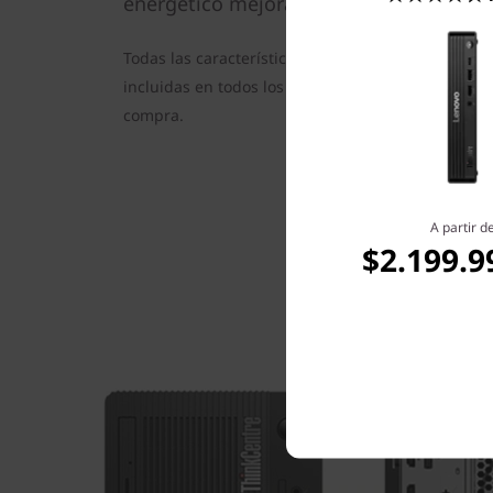
energético mejorado.
Todas las características mencionadas anteriorme
incluidas en todos los modelos. Revisa la configu
compra.
A partir d
$2.199.9