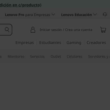
dición en c/producto)
Lenovo Pro
para Empresas
Lenovo Educación
Iniciar sesión / Crea una cuenta
Empresas
Estudiantes
Gaming
Creadores
re
Monitores
Servicios
Outlet
Celulares
Servidores y
suarios, lista para los