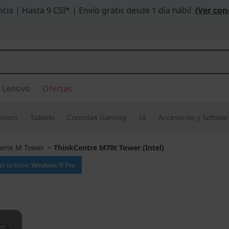
cia | Hasta 9 CSI* | Envío gratis desde 1 día hábil
(Ver con
 Lenovo
Ofertas
tions
Tablets
Consolas Gaming
IA
Accesorios y Softwa
erie M Tower
>
ThinkCentre M70t Tower (Intel)
Pensada para los u
negocios