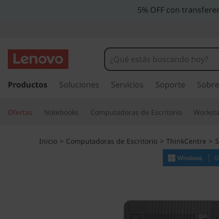
T
5% OFF con transferen
h
i
n
I
r
Productos
Soluciones
Servicios
Soporte
Sobre
k
a
l
C
Ofertas
Notebooks
Computadoras de Escritorio
Worksta
c
o
e
n
Inicio
>
Computadoras de Escritorio
>
ThinkCentre
>
S
t
n
e
n
t
i
d
r
o
p