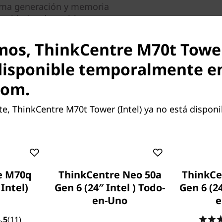
0ma generación y memoria
cesidades de multitarea y
oductividad del diseño con
l de hasta AMD Radeon™
mos, ThinkCentre M70t Tower
disponible temporalmente e
nte son opcionales y no están
com.
ración de tu equipo antes de la
, ThinkCentre M70t Tower (Intel) ya no está disponi
ad
®
Intel
Optane™ opcional,
cenamiento más receptiva,
e M70q
ThinkCentre Neo 50a
ThinkCe
bre archivos. Asimismo, el
 Intel)
Gen 6 (24″ Intel ) Todo-
Gen 6 (2
 sólido (SSD) M.2 opcional
en-Uno
e
tecnología 3D NAND ofrece a
 fiable y un consumo
.5
(11)