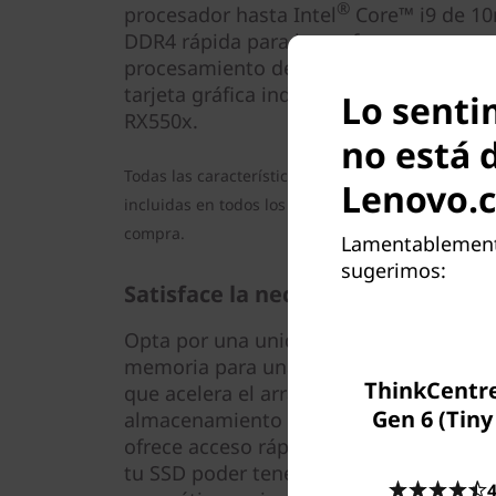
®
procesador hasta Intel
Core™ i9 de 1
DDR4 rápida para hacer frente a tus ne
procesamiento de datos. Aumenta la pr
tarjeta gráfica independiente opciona
Lo senti
RX550x.
no está 
Todas las características mencionadas anteriorme
Lenovo.
incluidas en todos los modelos. Revisa la configu
compra.
Lamentablemente
sugerimos:
Satisface la necesidad de velocid
Opta por una unidad de disco duro con 
memoria para una experiencia de alma
ThinkCentr
que acelera el arranque y encuentra y a
Gen 6 (Tiny
almacenamiento de la unidad de estado
ofrece acceso rápido, mientras que la 
tu SSD poder tener un rendimiento más
4