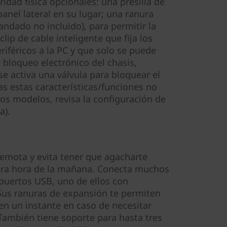
idad física opcionales: una presilla de
anel lateral en su lugar; una ranura
ndado no incluido), para permitir la
lip de cable inteligente que fija los
eriféricos a la PC y que solo se puede
n bloqueo electrónico del chasis,
se activa una válvula para bloquear el
das estas características/funciones no
los modelos, revisa la configuración de
a).
emota y evita tener que agacharte
mera hora de la mañana. Conecta muchos
 puertos USB, uno de ellos con
Sus ranuras de expansión te permiten
 en un instante en caso de necesitar
También tiene soporte para hasta tres