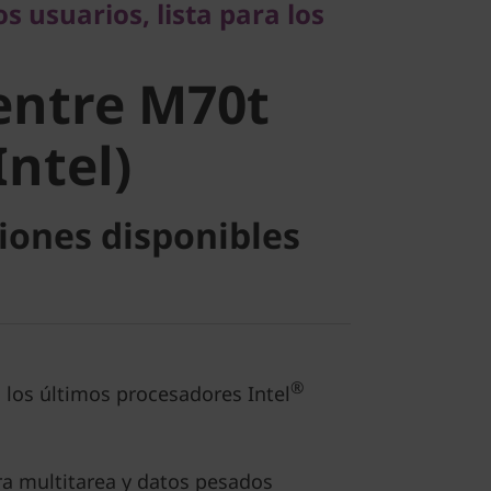
s usuarios, lista para los
ntre M70t
entre M70t
ntel)
Intel)
iones disponibles
®
 los últimos procesadores Intel
a multitarea y datos pesados