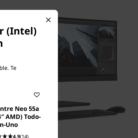
 (Intel)
n
ble. Te
ntre Neo 55a
4″ AMD) Todo-
n-Uno
4.9
(14)