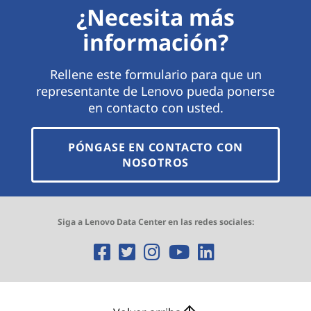
¿Necesita más
información?
Rellene este formulario para que un
representante de Lenovo pueda ponerse
en contacto con usted.
PÓNGASE EN CONTACTO CON
NOSOTROS
Siga a Lenovo Data Center en las redes sociales:
O
O
O
O
O
p
p
p
p
p
e
e
e
e
e