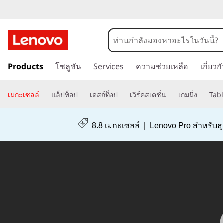
เ
ท
ข้
ค
Products
โซลูชัน
Services
ความช่วยเหลือ
เกี่ยว
า
ม
โ
ไ
เมกะเซลล์
แล็ปท็อป
เดสก์ท็อป
เวิร์คสเตชั่น
เกมมิ่ง
Tabl
ป
น
ที่
8.8 เมกะเซลล์
|
Lenovo Pro สำหรับธุ
เ
โ
นื้
อ
ล
ห
า
ยี
ห
ลั
ซ
ก