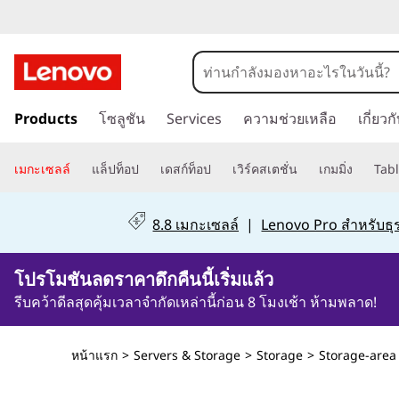
L
e
n
ข้
Products
โซลูชัน
Services
ความช่วยเหลือ
เกี่ยว
า
o
ม
v
ไ
เมกะเซลล์
แล็ปท็อป
เดสก์ท็อป
เวิร์คสเตชั่น
เกมมิ่ง
Tabl
ป
o
ที่
8.8 เมกะเซลล์
|
Lenovo Pro สำหรับธุร
เ
T
นื้
0วัน3ชั่วโมง10นาที27วินาที
โปรโมชันลดราคาดึกคืนนี้เริ่มแล้ว
h
อ
ห
รีบคว้าดีลสุดคุ้มเวลาจำกัดเหล่านี้ก่อน 8 โมงเช้า ห้ามพลาด!
i
า
ห
n
หน้าแรก
>
Servers & Storage
>
Storage
>
Storage-area
ลั
ก