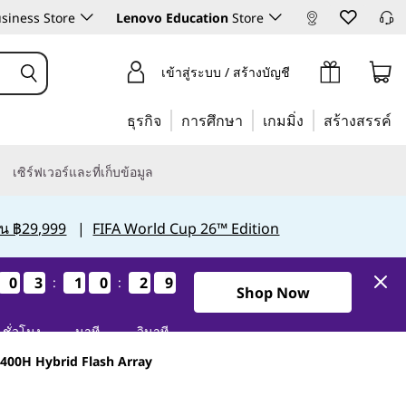
siness Store
Lenovo Education
Store
เข้าสู่ระบบ / สร้างบัญชี
ธุรกิจ
การศึกษา
เกมมิ่ง
สร้างสรรค์
เซิร์ฟเวอร์และที่เก็บข้อมูล
กิน ฿29,999
|
FIFA World Cup 26™ Edition
0
0
0
0
3
3
3
3
1
1
1
1
0
0
0
0
2
2
2
2
8
7
8
7
:
:
Shop Now
ชั่วโมง
นาที
วินาที
400H Hybrid Flash Array