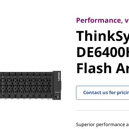
Performance, value
ThinkSy
Performance, va
ThinkS
DE6400H
DE6400
Flash Ar
Flash A
Contact us for prici
Superior performance and