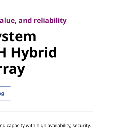
, and reliability
stem
lue, and reliability
ystem
 Hybrid
H Hybrid
ray
rray
ng
 capacity with high availability, security,