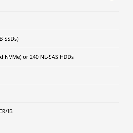
TB SSDs)
nd NVMe) or 240 NL-SAS HDDs
ER/IB