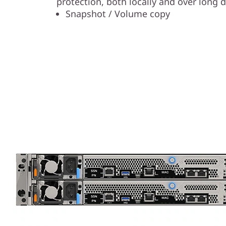
protection, both locally and over long d
Snapshot / Volume copy