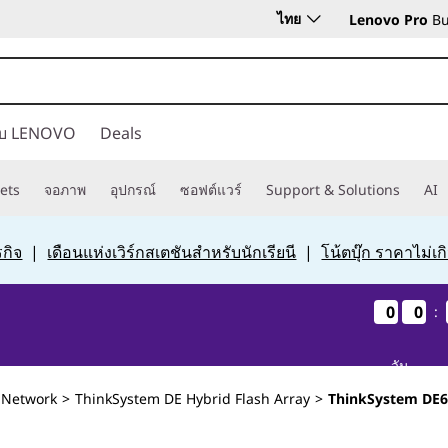
ไทย
Lenovo Pro
Bu
กับ LENOVO
Deals
ets
จอภาพ
อุปกรณ์
ซอฟต์แวร์
Support & Solutions
AI
กิจ
|
เดือนแห่งเวิร์กสเตชันสำหรับนักเรียนี
|
โน้ตบุ๊ก ราคาไม่เ
0
0
0
0
0
0
0
0
:
วัน
 Network
>
ThinkSystem DE Hybrid Flash Array
>
ThinkSystem DE6