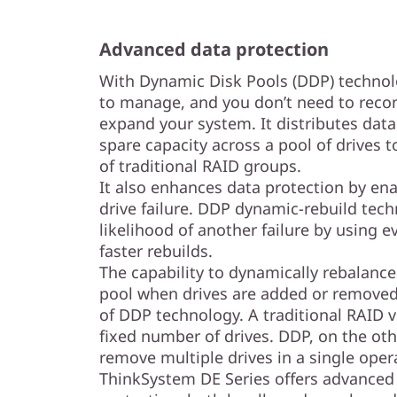
l
a
Advanced data protection
s
With Dynamic Disk Pools (DDP) technolo
to manage, and you don’t need to reco
h
expand your system. It distributes data
spare capacity across a pool of drives
A
of traditional RAID groups.
It also enhances data protection by enab
r
drive failure. DDP dynamic-rebuild tec
r
likelihood of another failure by using ev
faster rebuilds.
a
The capability to dynamically rebalance 
pool when drives are added or removed 
y
of DDP technology. A traditional RAID v
fixed number of drives. DDP, on the oth
remove multiple drives in a single oper
ThinkSystem DE Series offers advanced 