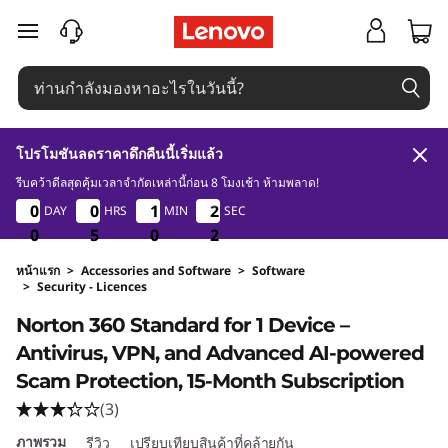
ข้ามไปที่เนื้อหาหลัก
โปรโมชันลดราคาดึกคืนนี้เริ่มแล้ว
รีบคว้าดีลสุดคุ้มเวลาจำกัดเหล่านี้ก่อน 8 โมงเช้า ห้ามพลาด!
0
5
0
2
0
0
0
0
0
0
0
0
1
1
1
1
2
2
2
2
DAY
HRS
MIN
SEC
1
0
0
0
5
5
5
0
0
0
1
2
หน้าแรก
>
Accessories and Software
>
Software
>
Security - Licences
Original Price 1590.01 THB Discounted Price 1
Norton 360 Standard for 1 Device –
Antivirus, VPN, and Advanced AI-powered
Scam Protection, 15-Month Subscription
(3)
ภาพรวม
รีวิว
เปรียบเทียบสินค้าที่คล้ายกัน