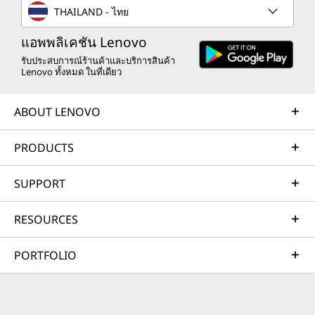
Norton 360
Norton 360
Norton 
THAILAND - ไทย
Standard for 1
Standard for 1
Deluxe f
Device –
Device –
to 5 Dev
แอพพลิเคชัน Lenovo
Antivirus,
Antivirus,
Antiviru
รับประสบการณ์ร้านค้าและบริการสินค้า
VPN, and
VPN, and
VPN, an
Lenovo ทั้งหมด ในที่เดียว
Advanced AI-
Advanced AI-
Advance
powered
powered
powere
ABOUT LENOVO
Scam
Scam
Scam
Protection, 15-
Protection, 3-
Protectio
Month
Year
Year
PRODUCTS
Subscription
Subscription
Subscrip
SUPPORT
(3)
RESOURCES
PORTFOLIO
฿1,590.01
฿3,290.00
฿4,290.