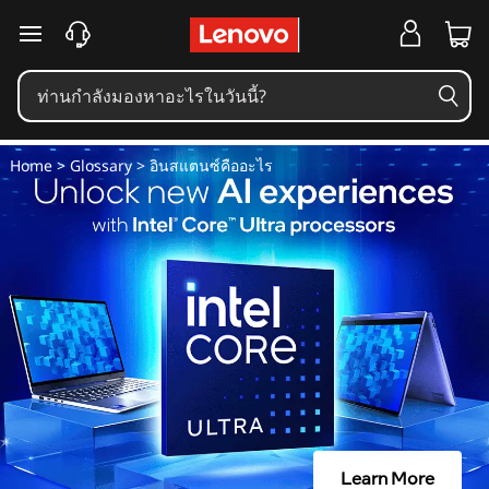
อิ
ข้ามไปที่เนื้อหาหลัก
น
ส
Home
>
Glossary
> อินสแตนซ์คืออะไร
แ
ต
น
ซ์
คื
อ
Learn More