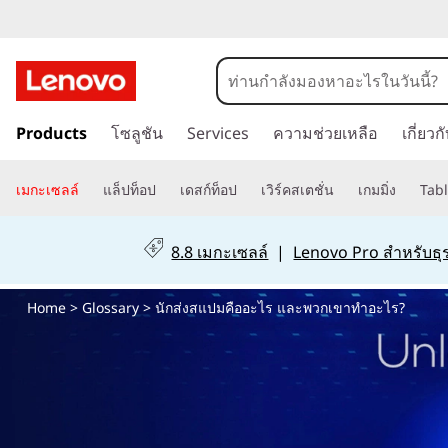
นั
ก
ข้
ส่
Products
โซลูชัน
Services
ความช่วยเหลือ
เกี่ยว
า
ม
ง
ไ
เมกะเซลล์
แล็ปท็อป
เดสก์ท็อป
เวิร์คสเตชั่น
เกมมิ่ง
Tabl
ป
ส
ที่
8.8 เมกะเซลล์
|
Lenovo Pro สำหรับธุร
เ
แ
นื้
Home
>
Glossary
> นักส่งสแปมคืออะไร และพวกเขาทำอะไร?
อ
ป
ห
า
ม
ห
ลั
คื
ก