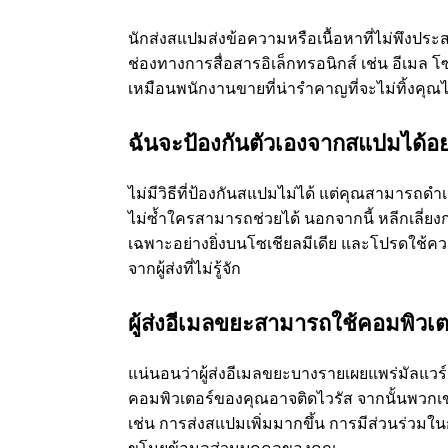
ว
นักส่งสแปมส่งข้อความหรือเนื้อหาที่ไม่พึงปร
ช่องทางการสื่อสารอิเล็กทรอนิกส์ เช่น อีเมล 
ก
เหมือนพนักงานขายที่น่ารำคาญที่จะไม่ทิ้งคุณไ
เ
ฉันจะป้องกันตัวเองจากสแปมได้อย
ข
ไม่มีวิธีที่ป้องกันสแปมไม่ได้ แต่คุณสามารถดำ
ไม่ซ้ำใครสามารถช่วยได้ นอกจากนี้ หลีกเลี
า
เฉพาะอย่างยิ่งบนโซเชียลมีเดีย และโปรดใช้คว
จากผู้ส่งที่ไม่รู้จัก
ทำ
ผู้ส่งอีเมลขยะสามารถใช้คอมพิวเตอร
อ
แน่นอนว่าผู้ส่งอีเมลขยะบางรายเผยแพร่มัลแวร์ผ่า
ะ
คอมพิวเตอร์ของคุณอาจติดไวรัส จากนั้นพวก
เช่น การส่งสแปมเพิ่มมากขึ้น การมีส่วนร่ว