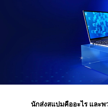
อ
อ
ะ
ไ
ร
แ
ล
ะ
นักส่งสแปมคืออะไร และ
พ