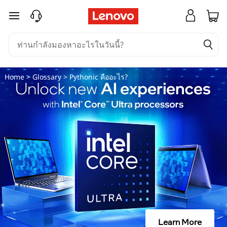
P
ข้ามไปที่เนื้อหาหลัก
y
t
h
Home
>
Glossary
> Pythonic คืออะไร?
o
n
i
c
คื
อ
Learn More