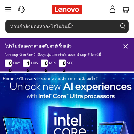
ห
ข้ามไปที่เนื้อหาหลัก
น่
ว
โปรโมชันลดราคาสุดสัปดาห์เริ่มแล้ว
ย
โอกาสสุดท้าย รีบคว้าดีลสุดคุ้มเวลาจำกัดตลอดช่วงสุดสัปดาห์นี้
0
8
8
2
0
0
0
0
1
1
1
1
0
0
0
0
0
0
0
0
DAY
HRS
MIN
SEC
ค
1
0
0
0
8
8
8
8
8
8
1
2
Home
>
Glossary
> หน่วยความจํากายภาพคืออะไร?
ว
า
ม
จํ