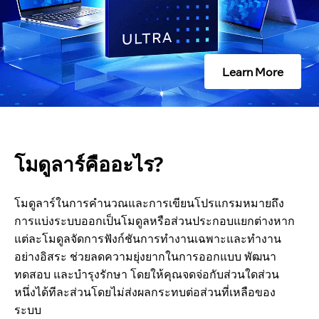
ดู
ล
Learn More
า
ร์
โมดูลาร์คืออะไร?
คื
อ
โมดูลาร์ในการคํานวณและการเขียนโปรแกรมหมายถึง
การแบ่งระบบออกเป็นโมดูลหรือส่วนประกอบแยกต่างหาก
อ
แต่ละโมดูลจัดการฟังก์ชันการทํางานเฉพาะและทํางาน
อย่างอิสระ ช่วยลดความยุ่งยากในการออกแบบ พัฒนา
ะ
ทดสอบ และบํารุงรักษา โดยให้คุณจดจ่อกับส่วนใดส่วน
หนึ่งได้ทีละส่วนโดยไม่ส่งผลกระทบต่อส่วนที่เหลือของ
ไ
ระบบ