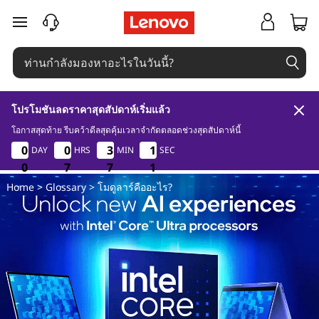
ค
ข้ามไปที่เนื้อหาหลัก
ว
า
โปรโมชันลดราคาสุดสัปดาห์เริ่มแล้ว
ม
โอกาสสุดท้าย รีบคว้าดีลสุดคุ้มเวลาจำกัดตลอดช่วงสุดสัปดาห์นี้
0
7
7
0
0
0
0
0
0
0
0
0
3
3
3
3
1
1
1
1
DAY
HRS
MIN
SEC
เ
0
0
0
7
7
7
7
7
7
0
0
0
Home
>
Glossary
> โมดูลาร์คืออะไร?
ป็
น
โ
ม