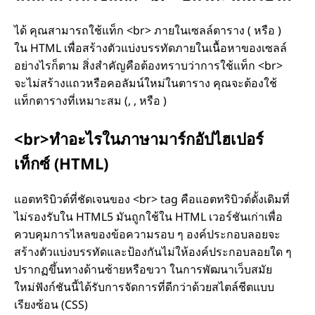
ได้ คุณสามารถใช้แท็ก <br> ภายในเซลล์ตาราง ( หรือ )
ใน HTML เพื่อสร้างตัวแบ่งบรรทัดภายในเนื้อหาของเซลล์
อย่างไรก็ตาม สิ่งสําคัญคือต้องทราบว่าการใช้แท็ก <br>
จะไม่สร้างแถวหรือคอลัมน์ใหม่ในตาราง คุณจะต้องใช้
แท็กตารางที่เหมาะสม (, , หรือ )
<br>ทําอะไรในภาษามาร์กอัปไฮเปอร์
เท็กซ์ (HTML)
แอตทริบิวต์ที่ชัดเจนของ <br> tag คือแอตทริบิวต์ดั้งเดิมที่
ไม่รองรับใน HTML5 มันถูกใช้ใน HTML เวอร์ชันเก่าเพื่อ
ควบคุมการไหลของข้อความรอบ ๆ องค์ประกอบลอยจะ
สร้างตัวแบ่งบรรทัดและป้องกันไม่ให้องค์ประกอบลอยใด ๆ
ปรากฏขึ้นทางด้านซ้ายหรือขวา ในการพัฒนาเว็บสมัย
ใหม่ฟังก์ชันนี้ได้รับการจัดการที่ดีกว่าด้วยสไตล์ชีตแบบ
เรียงซ้อน (CSS)