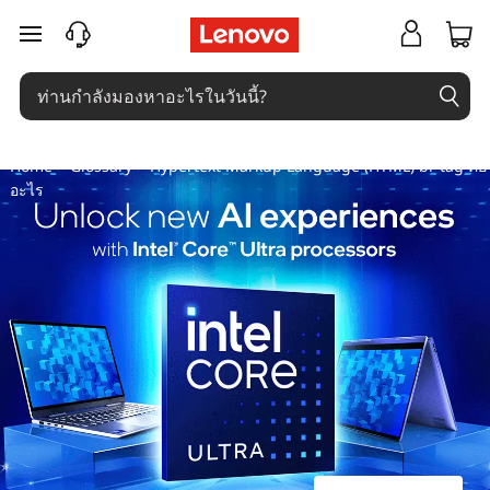
แ
ข้ามไปที่เนื้อหาหลัก
ท็
ก
Home
>
Glossary
> Hypertext Markup Language (HTML) br tag คือ
H
อะไร
y
p
e
r
t
e