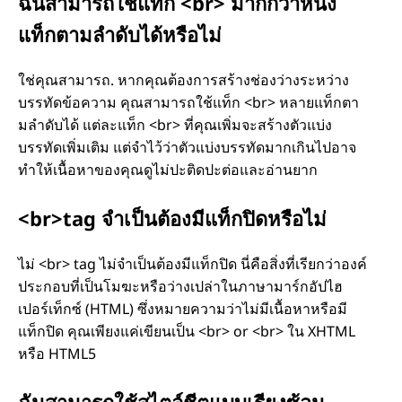
ฉันสามารถใช้แท็ก <br> มากกว่าหนึ่ง
n
แท็กตามลําดับได้หรือไม่
g
u
ใช่คุณสามารถ. หากคุณต้องการสร้างช่องว่างระหว่าง
บรรทัดข้อความ คุณสามารถใช้แท็ก <br> หลายแท็กตา
a
มลําดับได้ แต่ละแท็ก <br> ที่คุณเพิ่มจะสร้างตัวแบ่ง
บรรทัดเพิ่มเติม แต่จําไว้ว่าตัวแบ่งบรรทัดมากเกินไปอาจ
g
ทําให้เนื้อหาของคุณดูไม่ปะติดปะต่อและอ่านยาก
e
<br>tag จําเป็นต้องมีแท็กปิดหรือไม่
(
ไม่ <br> tag ไม่จําเป็นต้องมีแท็กปิด นี่คือสิ่งที่เรียกว่าองค์
H
ประกอบที่เป็นโมฆะหรือว่างเปล่าในภาษามาร์กอัปไฮ
T
เปอร์เท็กซ์ (HTML) ซึ่งหมายความว่าไม่มีเนื้อหาหรือมี
แท็กปิด คุณเพียงแค่เขียนเป็น <br> or <br> ใน XHTML
M
หรือ HTML5
L
ฉันสามารถใช้สไตล์ชีตแบบเรียงซ้อน