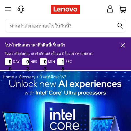
โ
ข้ามไปที่เนื้อหาหลัก
ฮ
ส
โปรโมชันลดราคาดึกคืนนี้เริ่มแล้ว
ต์
รีบคว้าดีลสุดคุ้มเวลาจำกัดเหล่านี้ก่อน 8 โมงเช้า ห้ามพลาด!
0
2
3
7
0
0
0
0
0
0
0
0
0
0
0
0
1
1
1
1
DAY
HRS
MIN
SEC
คื
6
0
0
0
2
2
2
3
3
3
6
7
Home
>
Glossary
> โฮสต์คืออะไร?
อ
อ
ะ
ไ