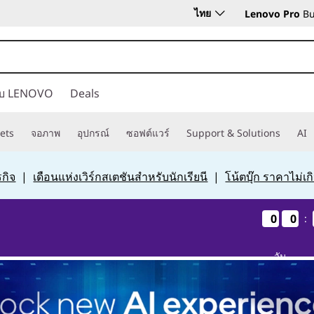
ไทย
Lenovo Pro
Bu
กับ LENOVO
Deals
ets
จอภาพ
อุปกรณ์
ซอฟต์แวร์
Support & Solutions
AI
กิจ
|
เดือนแห่งเวิร์กสเตชันสำหรับนักเรียนี
|
โน้ตบุ๊ก ราคาไม่เ
0
0
0
0
0
0
0
0
:
วัน