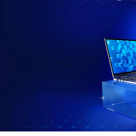
คื
อ
อ
ะ
ไ
ร
?