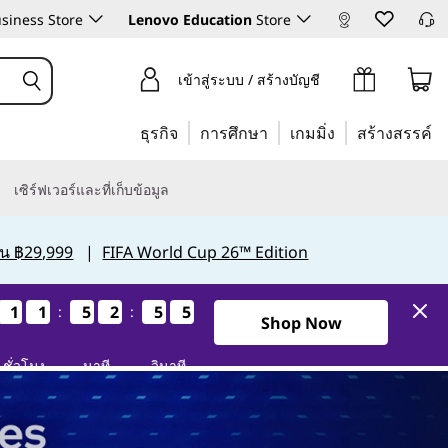
siness Store
Lenovo Education
Store
เข้าสู่ระบบ / สร้างบัญชี
ธุรกิจ
การศึกษา
เกมมิ่ง
สร้างสรรค์
เซิร์ฟเวอร์และที่เก็บข้อมูล
กิน ฿29,999
|
FIFA World Cup 26™ Edition
1
1
1
1
1
1
1
1
5
5
5
5
2
2
2
2
5
5
5
5
4
3
4
3
:
:
0วัน11ชั่วโมง52นาที53วินาที
Shop Now
ชั่วโมง
นาที
วินาที