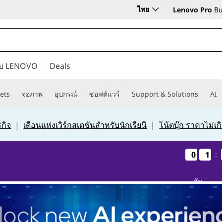
ไทย
Lenovo Pro
Bu
กับ LENOVO
Deals
ets
จอภาพ
อุปกรณ์
ซอฟต์แวร์
Support & Solutions
AI
กิจ
|
เดือนแห่งเวิร์กสเตชันสำหรับนักเรียนี
|
โน้ตบุ๊ก ราคาไม่เ
0
0
0
0
1
1
1
1
:
วัน