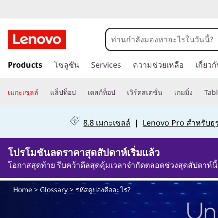
ร
หั
ข้
ส
Products
โซลูชัน
Services
ความช่วยเหลือ
เกี่ยว
า
ม
คู
ไ
เมกะเซลล์
แล็ปท็อป
เดสก์ท็อป
เวิร์คสเตชั่น
เกมมิ่ง
Tabl
ป
ป
ที่
8.8 เมกะเซลล์
|
Lenovo Pro สำหรับธุร
เ
อ
นื้
โปรโมชันลดราคาสุดสัปดาห์เริ่มแล้ว
อ
ง
ห
โอกาสสุดท้าย รีบคว้าดีลสุดคุ้มเวลาจำกัดตลอดช่วงสุดสัปดาห์นี้
า
คื
ห
Home
>
Glossary
> รหัสคูปองคืออะไร?
ลั
อ
ก