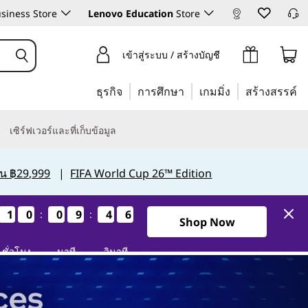
siness Store
Lenovo Education
Store
เข้าสู่ระบบ / สร้างบัญชี
ธุรกิจ
การศึกษา
เกมมิ่ง
สร้างสรรค์
เซิร์ฟเวอร์และที่เก็บข้อมูล
กิน ฿29,999
|
FIFA World Cup 26™ Edition
1
1
1
1
0
0
0
0
0
0
0
0
9
9
9
9
4
4
4
4
5
4
5
4
:
:
1วัน10ชั่วโมง9นาที44วินาที
Shop Now
ชั่วโมง
นาที
วินาที