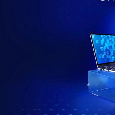
อ
ะ
ไ
ร
?