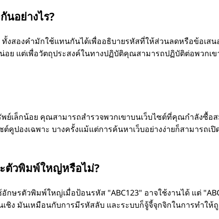
กันอย่างไร?
้งสองคํามักใช้แทนกันได้เพื่ออธิบายรหัสที่ให้ส่วนลดหรือข้อเสน
่อย แต่เพื่อวัตถุประสงค์ในทางปฏิบัติคุณสามารถปฏิบัติต่อพวกเ
พย์เล็กน้อย คุณสามารถสํารวจพวกเขาบนเว็บไซต์ที่คุณกําลังซื้อส
ไซต์คูปองเฉพาะ บางครั้งแม้แต่การค้นหาเว็บอย่างง่ายก็สามารถเปิ
ละตัวพิมพ์ใหญ่หรือไม่?
อักษรตัวพิมพ์ใหญ่เมื่อป้อนรหัส "ABC123" อาจใช้งานได้ แต่ "A
นเชิง มันเหมือนกับการมีรหัสลับ และระบบก็จู้จี้จุกจิกในการทําให้ถ