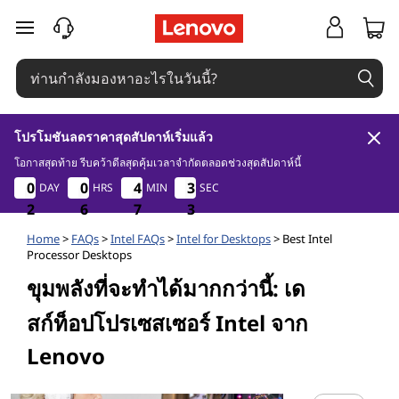
เ
ข้ามไปที่เนื้อหาหลัก
ด
ส
โปรโมชันลดราคาสุดสัปดาห์เริ่มแล้ว
ก์
โอกาสสุดท้าย รีบคว้าดีลสุดคุ้มเวลาจำกัดตลอดช่วงสุดสัปดาห์นี้
2
6
7
0
0
0
0
0
0
0
0
4
4
4
4
3
3
DAY
HRS
MIN
SEC
ท็
2
3
3
1
2
2
2
6
6
6
7
7
7
1
2
อ
Home
>
FAQs
>
Intel FAQs
>
Intel for Desktops
> Best Intel
Processor Desktops
ขุมพลังที่จะทําได้มากกว่านี้: เด
ป
สก์ท็อปโปรเซสเซอร์ Intel จาก
พี
Lenovo
ซี