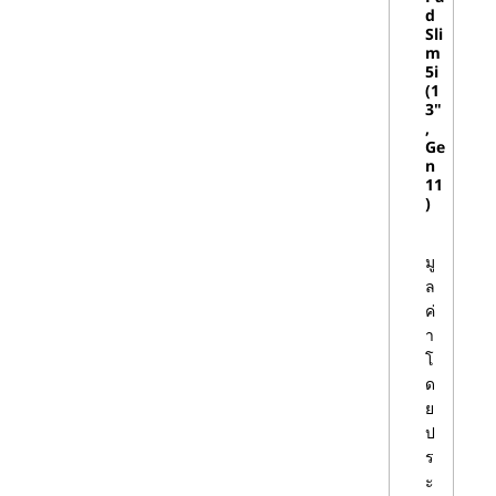
d
รับส่วนประกอบขั้นสูงและการไหล
Sli
ของอากาศ
m
แท่นขุดเจาะเกม:
พีซีสําหรับเล่นเกม
5i
(1
บนเดสก์ท็อปสามารถมีรูปร่างใดก็ได้
3"
แม้ว่าหอคอยจะเป็นเรื่องธรรมดา
,
ความแตกต่างอยู่ภายใน: พลัง CPU
Ge
n
และกราฟิกพิเศษเพื่อรองรับอัตรา
11
เฟรมที่เร็วขึ้นและความต้องการใน
)
การเล่นเกมอื่นๆ
มินิพีซี:
มินิพีซี (หรือ Small Form
มู
Factor หรือ Tiny PC) สร้างขึ้นเพื่อให้
ล
พอดีกับทุกที่ ถึงแม้จะมีขนาดเล็ก แต่ก็
ค่
มีความสามารถอย่างเต็มที่ โดยมีส่วน
า
ประกอบที่รองรับงานแทบทุกประเภท
โ
ในขณะที่ยังคงเย็นและเงียบ
ด
เวิร์ก สเต ชัน:
เวิร์กสเตชันพีซีมีพลัง
ย
การประมวลผล หน่วยความจํา และ
ป
คุณสมบัติอื่นๆ เพิ่มเติมสําหรับ
ร
แอปพลิเคชันที่เน้นการประมวลผล
ะ