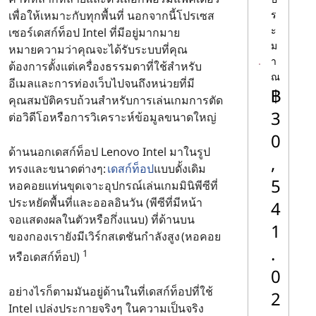
เพื่อให้เหมาะกับทุกพื้นที่ นอกจากนี้โปรเซส
ร
ด
ะ
เซอร์เดสก์ท็อป Intel ที่มีอยู่มากมาย
ม
หมายความว่าคุณจะได้รับระบบที่คุณ
า
ส
ต้องการตั้งแต่เครื่องธรรมดาที่ใช้สําหรับ
ณ
อีเมลและการท่องเว็บไปจนถึงหน่วยที่มี
฿
ก์
คุณสมบัติครบถ้วนสําหรับการเล่นเกมการตัด
3
ต่อวิดีโอหรือการวิเคราะห์ข้อมูลขนาดใหญ่
ท็
0
ด้านนอกเดสก์ท็อป Lenovo Intel มาในรูป
,
ทรงและขนาดต่างๆ:
เดสก์ท็อป
แบบดั้งเดิม
อ
5
หอคอยแท่นขุดเจาะอุปกรณ์เล่นเกมมินิพีซีที่
ประหยัดพื้นที่และออลอินวัน (พีซีที่มีหน้า
4
ป
จอแสดงผลในตัวหรือกึ่งแนบ) ที่ด้านบน
1
ของกองเรายังมีเวิร์กสเตชันกําลังสูง (หอคอย
พี
.
1
หรือเดสก์ท็อป)
0
ซี
อย่างไรก็ตามมันอยู่ด้านในที่เดสก์ท็อปที่ใช้
2
Intel เปล่งประกายจริงๆ ในความเป็นจริง