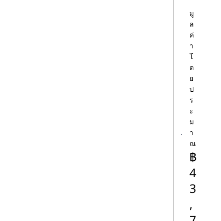
คนและทุกความต้องการ
มู
ล
ค่
ผู้บริโภคซื้อเดสก์ท็อปพีซีด้วยเหตุผลที่แตก
า
ต่างกัน งานธุรกิจ (ไม่ว่าจะที่สํานักงานหรือที่
โ
บ้าน) เรียนเพื่อโรงเรียน. การเล่นเกมพีซี
ด
ความบันเทิงสําหรับครอบครัว บางครั้งสิ่ง
ย
เหล่านี้รวมกัน โชคดีที่เดสก์ท็อป Intel สามา
ป
รถทําได้ทั้งหมด และคุณสามารถซื้อได้แทบ
ร
ทุกราคา
ะ
ม
แม้ว่าแล็ปท็อปส่วนใหญ่จะมีรูปร่างและ
า
ขนาดพื้นฐานเหมือนกัน แต่ก็มีฟอร์มแฟคเต
ณ
฿
อร์เดสก์ท็อปพีซีที่หลากหลาย สิ่งที่คุณเลือก
ขึ้นอยู่กับคุณลักษณะที่คุณต้องการและวิธีที่
4
คุณวางแผนจะใช้พีซีเครื่องใหม่ของคุณ
3
,
ฟอร์มแฟคเตอร์เดสก์ท็อปที่ใช้ Intel ของ
Lenovo
7