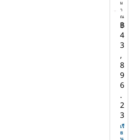
การใช้งานยอดนิยม ได้แก่ AI, การ
ม
วิเคราะห์ข้อมูล, การสร้างเนื้อหา และ
า
อื่นๆ
ณ
ออลอินวัน:
พีซีแบบ All-in-one
฿
มอบประสบการณ์ที่สมบูรณ์แบบ เช่น
4
คอมพิวเตอร์ จอแสดงผล แป้นพิมพ์
3
ฯลฯ เป็นอุปกรณ์เดียวหรือชุดรวม
และทุกอย่างก็พอดีกับพื้นที่ของ
,
จอภาพพีซีมาตรฐาน
8
9
ด้วยตัวเลือกขนาดและฟอร์มแฟคเตอร์
มากมาย จึงเป็นเรื่องง่ายที่จะเห็นว่าเหตุใดเด
6
สก์ท็อปพีซี ซึ่งเป็นคอมพิวเตอร์ส่วนบุคคล
.
ดั้งเดิมจึงยังคงแข็งแกร่ง ติดตั้งระบบ Lenovo
2
ใหม่ของคุณด้วยโปรเซสเซอร์ Intel และ
ความต้องการด้านคอมพิวเตอร์ของคุณจะ
3
ตอบสนองในอีกหลายปีข้างหน้า
เรี
ย
เดสก์ท็อปพีซี Lenovo พร้อม
น