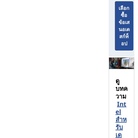
ธิงค์สเตช :
ัน: แทบไม่มีภาระงานที่
เลือก
คุณไม่สามารถจัดการกับเวิร์กสเตชัน
ซื้อ
เดสก์ท็อป ThinkStation จาก
ข้อเส
Lenovo ได้ ระบบเหล่านี้สามารถใช้
นอเด
สําหรับการตัดต่อวิดีโอ การวิเคราะห์
สก์ท็
ข้อมูลขนาดใหญ่ และแอปพลิเคชันที่
อป
มีความต้องการสูงอื่นๆ และได้รับการ
รับรองจาก ISV เพื่อทํางานร่วมกับ
โปรแกรมซอฟต์แวร์ยอดนิยม
มากมายในปัจจุบัน
Yoga All-in-One: สําหรับผู้ที่มอง
ดู
หาความสะดวกสบายขนาดกะทัดรัด
ของระบบ all-in-one เป็นการยากที่จะ
บทค
เอาชนะ Yoga All-in-One ที่เป็น
วาม
นวัตกรรมใหม่ สามารถใช้ได้กับ
Int
จอแสดงผลขนาดใหญ่ความละเอียด
el
สูงแบบเอียงหน่วยคําสั่งผสมเหล่านี้มี
สำห
ทุกสิ่งที่คุณต้องการเพื่อให้มี
รับ
ประสิทธิผลสร้างสรรค์หรือทั้งสอง
เด
อย่าง มีแม้กระทั่งที่ยึดสไตลัสในตัว