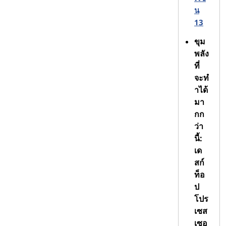
น
ประเทศอื่นๆ
13
ขุม
พลัง
ที่
จะทํ
าได้
มา
กก
ว่า
นี้:
เด
สก์
ท็อ
ป
โปร
เซส
เซอ