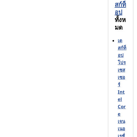
สก์ท็
และแป้นหมุนที่เป็นนวัตกรรมใหม่เพื่อ
การเลื่อนและการปรับเทียบคุณสมบัติ
อป
ที่ง่ายดาย
ทั้งห
มด
ด้วยสไตล์และตัวเลือกมากมาย จึงเป็นเรื่อง
เด
ง่ายที่จะเห็นว่าเหตุใดเดสก์ท็อปพีซี Lenovo ที่
สก์ท็
มีโปรเซสเซอร์ Intel จึงเป็นระบบที่ขายดีที่สุด
อป
ในโลก ไม่เพียงแต่คุณจะได้รับพลัง CPU ดิบ
โปร
และคุณสมบัติอื่นๆ ของ Intel เท่านั้น แต่คุณ
เซส
ยังได้รับการออกแบบและความน่าเชื่อถือใน
เซอ
การผลิตในตํานานของ Lenovo อีกด้วย
ร์
Int
1
เปรียบเทียบ CPU เดสก์ท็อป Intel Core เจนเนอเรชั่น
el
10 กับรุ่นที่ 8 ที่กําหนดค่าคล้ายกัน ดู
https://www.intel.com/content/www/products/dev
Cor
ices-systems/desktops.html
e
Intel, Intel Core, Intel Xeon, Intel Pentium และ Intel
เจน
Turbo Boost เป็นเครื่องหมายการค้าของ Intel
เนอ
เรชั่
Corporation หรือบริษัทสาขาในสหรัฐอเมริกาและ/หรือ