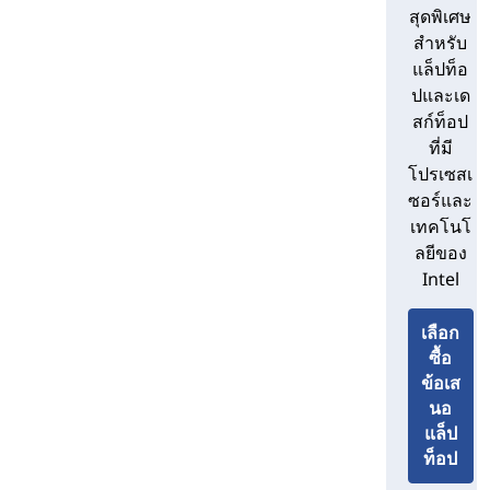
ประหยัดพื้นที่และออลอินวันเหมาะกับ
สุดพิเศษ
ทุกไลฟ์สไตล์ (และงบประมาณ) การ
สําหรับ
ออกแบบของพวกเขาหันหัวไม่ว่าจะ
แล็ปท็อ
ในสํานักงานที่บ้านหรือในการแข่งขัน
ปและเด
เกม และภายในก็น่าประทับใจไม่แพ้
สก์ท็อป
กัน – ด้วยพลังมากมายสําหรับการใช้
ที่มี
งานทางธุรกิจ การแสวงหาความคิด
โปรเซสเ
สร้างสรรค์ หรือเพียงแค่สตรีม
ซอร์และ
ภาพยนตร์และเล่นเกมที่บ้าน
เทคโนโ
เลอโนโว Legio:
นักเล่นเกมและผู้ที่
ลยีของ
ชื่นชอบกราฟิกชื่นชอบเดสก์ท็อปสําห
Intel
รับเล่นเกม Lenovo Legion ของเรา
ด้านนอก เอฟเฟกต์แสงสีสันสดใสและ
เลือก
คุณสมบัติอื่นๆ ทําให้ Legion PC เป็น
งานฉลองสําหรับดวงตา ภายในคุณ
ซื้อ
จะพบกับพลังการประมวลผลและ
ข้อเส
กราฟิกมากมายคุณสมบัติการระบาย
นอ
ความร้อนพิเศษและตัวเลือกการโอ
แล็ป
เวอร์คล็อกที่จําเป็นสําหรับการเล่น
ท็อป
เกมการแข่งขัน