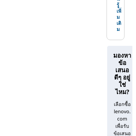
ซีพียู Intel
รู้
เพิ่
ม
Lenovo นําเสนอ
เดสก์ท็อปที่ใช้ Intel
ตลอด
เติ
กลุ่มผลิตภัณฑ์พีซีของเรา ตรวจสอบแบ
ม
รนด์เดสก์ท็อป Lenovo ที่มีชื่อเสียงเหล่านี้ –
แต่ละแบรนด์มีซีพียู Intel อันทรงพลังอย่าง
น้อยหนึ่งแบบ:
มองหา
ข้อ
ธิงค์เซ็นเตอร์::
สร้างขึ้นเพื่อความ
เสนอ
น่าเชื่อถือและใช้งานง่าย เดสก์ท็อป
ดีๆ อยู่
พีซี ThinkCentre ถูกใช้ในการตั้งค่า
ใช่
สํานักงานและโฮมออฟฟิศทั่วโลก
ไหม?
ระบบที่ได้รับความนิยมอย่างสูงเหล่า
นี้มีจําหน่ายในราคาที่หลากหลาย
เลือกซื้อ
พร้อมตัวเลือกโปรเซสเซอร์และ
lenovo.
คุณสมบัติที่หลากหลาย ในคราวเดียว
เกือบทุกคนเคยใช้เดสก์ท็อป
com
ThinkCentre พร้อมผลลัพธ์เพื่อพิสูจน์
เพื่อรับ
ข้อเสนอ
ูนย์ไอเดีย: :
อาคาร IdeaCentre ที่