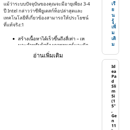
I
เรี
แม้ว่าระบบปัจจุบันของคุณจะมีอายุเพียง 3-4
ย
ปี Intel กล่าวว่าซีพียูเดสก์ท็อปล่าสุดและ
n
น
เทคโนโลยีที่เกี่ยวข้องสามารถให้ประโยชน์
รู้
t
ที่แท้จริง:1
เพิ่
ม
e
เติ
สร้างเนื้อหาได้เร็วขึ้นถึงสี่เท่า – เห
ม
มาะสําหรับผู้สร้างภาพยนตร์และนัก
l
ดนตรี
อ่านเพิ่มเติม
รับอัตราเฟรมต่อวินาที (FPS) ที่มาก
ขึ้นถึง 25% ซึ่งเป็นสิ่งที่เกมเมอร์
Id
ea
ต้องการ
Pa
ยกระดับประสิทธิภาพโดยรวมได้ถึง
d
33% (ด้วย Intel Turbo Boost) – ใคร
Sli
m
ไม่ต้องการพลังมากกว่านี้?®
5i
(1
5"
อย่างที่คุณเห็นมีความรักมากมายในเด
,
สก์ท็อปพีซีที่ใช้ Intel จาก Lenovo อ่านต่อ
Ge
n
เพื่อเรียนรู้เพิ่มเติม
11