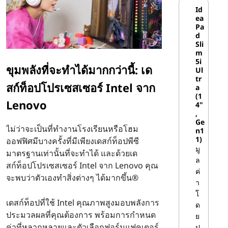
Id
ที่
ea
Pa
d
ใ
Sli
m
5i
ช้
ขุมพลังที่จะทําได้มากกว่านี้: เด
Ul
tr
สก์ท็อปโปรเซสเซอร์ Intel จาก
a
I
(1
Lenovo
4"
n
,
Ge
ไม่ว่าจะเป็นที่ทํางานโรงเรียนหรือโฮม
n1
t
1)
ออฟฟิศมีบางครั้งที่มีเพียงเดสก์ท็อปพีซี
มู
มาตรฐานเท่านั้นที่จะทําได้ และด้วยเด
e
ล
สก์ท็อปโปรเซสเซอร์ Intel จาก Lenovo คุณ
ค่
l
จะพบว่าตัวเองทําสิ่งต่างๆ ได้มากขึ้น®
า
โ
|
เดสก์ท็อปที่ใช้ Intel คุณภาพสูงมอบพลังการ
ด
ประมวลผลที่คุณต้องการ พร้อมการกําหนด
ย
เ
ค่าที่หลากหลายและตัวเลือกฟอร์มแฟคเตอร์
ป