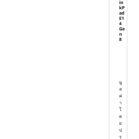
in
ThinkStation
พร้อม
kP
ad
โปรเซสเซอร์ Xeon
E1
4
Ge
อินเทล
เดสก์ท็อป Lenovo สามารถกํา
n
®
หนดค่าได้ด้วย Intel Core ซีรีส์
คอร์™®
8
ยอดนิยมใดๆ ตั้งแต่ Core i3 ที่
เน้นคุณค่าไปจนถึง Core i5
และ Core i7 กระแสหลักไป
จนถึง Core i9 ซึ่งเป็นที่ชื่นชอบ
ของผู้ที่ชื่นชอบพีซีระดับไฮเอน
ด์ โปรเซสเซอร์ที่มีตราสินค้า
มู
ล
หลักของ Intel ทั้งหมดรวมถึง
ค่
ชิปเดสก์ท็อปเจนเนอเรชั่นที่ 10
า
ล่าสุดมีหลายคอร์หลายเธรด
โ
และสามารถใช้ได้กับความเร็ว
ด
รอบการจัดสรรแคชและคุณ
ย
สมบัติที่สําคัญอื่น ๆ
ป
ร