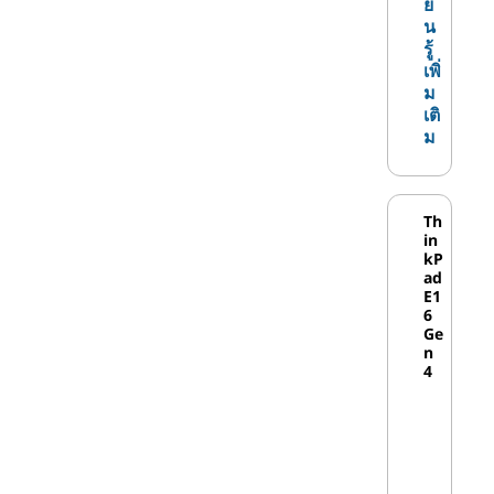
ย
เป็นส่วนผสมที่ลงตัวระหว่าง
น
รู้
ราคาและประสิทธิภาพ เดสก์ท็
เพิ่
อประดับเริ่มต้นที่ขายดีที่สุด
ม
ของ Lenovo จํานวนมากทํา
เติ
งานบนชิป Pentium
ม
เดสก์ท็อปพีซี Lenovo
พร้อมโปรเซสเซอร์
Th
Pentium
in
kP
ad
เป็นเรื่องง่ายที่จะเห็นว่าเหตุใดผู้ซื้อพีซีจํานว
E1
นมากจึงหันมาใช้ระบบเดสก์ท็อป Lenovo ที่
6
Ge
มีซีพียู Intel ด้วยรุ่นที่ใช้ Intel ที่แตกต่างกัน
n
มากมายทําให้มั่นใจได้ว่าจะมีเดสก์ท็อป
4
Lenovo ที่ใช้ Intel เพื่อให้เหมาะกับความ
ต้องการของคุณ
เดสก์ท็อป Intel สําหรับผู้ใช้ทุก