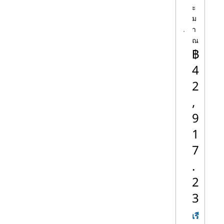
เดสก์ท็อป ThinkCentre
ะ
ที่มีโปรเซสเซอร์ Core
ม
เดสก์ท็อป IdeaCentre
า
พร้อมโปรเซสเซอร์
ณ
฿
Core
เดสก์ท็อป Lenovo
4
Legion (เกมมิ่ง) พร้อม
2
โปรเซสเซอร์ Core
,
Yoga 2-in-1s พร้อม
โปรเซสเซอร์ Core
9
1
อินเทล
ซีพียู Intel Pentium เหมาะ
7
Pentium®
อย่างยิ่งสําหรับผู้ที่กําลังมองหา
®
ระบบเดสก์ท็อปที่ประหยัดกว่า
.
ซึ่งยังคงให้ความสามารถแบบ
2
มัลติทาสกิ้งที่เราทุกคนต้องการ
3
Pentium เป็นหนึ่งในแบรนด์
CPU ที่เน้นคุณค่าของ Intel ดัง
เรี
นั้นเดสก์ท็อปที่ใช้ Pentium จึง