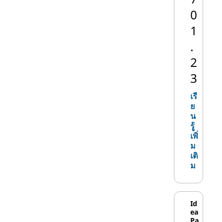
0
Lenovo นําเสนอเดสก์ท็อปพีซีที่ใช้ Intel ใน
รูปทรงและขนาดที่หลากหลาย:
1
.
เดสก์ ท็อป:
เดสก์ท็อปพีซีสร้างขึ้น
2
เพื่อวางในแนวนอนบนโต๊ะหรือพื้นผิ
วอื่นๆ มันเป็นฟอร์มแฟคเตอร์พีซี
3
ดั้งเดิมดังนั้นคํานี้จึงถูกใช้โดยทั่วไป
เพื่ออธิบายระบบมาตรฐานที่ไม่ใช่
เรี
แล็ปท็อป
ย
น
ทาว เวอร์:
พีซีแบบทาวเวอร์วางใน
รู้
แนวตั้งเพื่อใช้พื้นที่โต๊ะทํางานน้อยลง
เพิ่
หรือปล่อยให้วางบนพื้น ความยืดหยุ่น
ม
นี้ช่วยให้หอคอยฟอร์มแฟคเตอร์พีซี
เติ
มาตรฐานที่ได้รับความนิยมมากที่สุด
ม
ในปัจจุบัน
ก้อน:
พีซีคิวบ์นั้นบางกว่าและสูงกว่า
เดสก์ท็อป แต่สั้นกว่าและกว้างกว่า
Id
ทาวเวอร์ มีการจัดการสายเคเบิลที่
ea
ง่ายดายและพื้นที่ภายในเพิ่มเติมสําห
Pa