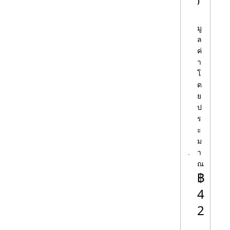
)
เดสก์ท็อปพีซีที่ใช้ Intel
มู
โปรเซสเซอร์ Intel พบได้ในกลุ่มผลิตภัณฑ์เด
ล
ค่
สก์ท็อปพีซีของ Lenovo ตั้งแต่ซีพียูแบบมัลติ
า
คอร์พื้นฐานที่ออกแบบมาสําหรับการใช้งาน
โ
ในบ้านและครอบครัวอย่างประหยัดไปจนถึง
ด
ชิประดับไฮเอนด์ที่ใช้ระบบที่ทันสมัยที่สุดของ
ย
เรามีโปรเซสเซอร์ Intel สําหรับทุกความ
ป
ต้องการในการใช้คอมพิวเตอร์เดสก์ท็อป
ร
ะ
เดสก์ท็อป CPU Intel จาก Lenovo
ม
า
ตารางที่ 1 แสดงรายการโปรเซสเซอร์ Intel
ณ
ที่มีอยู่ในกลุ่มผลิตภัณฑ์ทาวเวอร์เวิร์กสเตชัน
฿
และเดสก์ท็อปพีซีอื่น ๆ ของ Lenovo ลองดูสิ
4
2
ตารางที่ 1: ตัวเลือกโปรเซสเซอร์เดสก์ท็อป Intel จาก
,
Lenovo