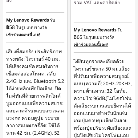
ส่ง
รวม VAT และค่าจัดส่ง
ประหยัดทันที :
-
ประหยัดทันที :
-
฿299.00
My Lenovo Rewards
รับ
฿259.00
฿58
ในรูปแบบรางวัล
หรือ
My Lenovo Rewards
รับ
เข้าร่วมตอนนี้เลย!
฿65
ในรูปแบบรางวัล
การประหยัด
เข้าร่วมตอนนี้เลย!
eCoupon :
-฿898.00
เสียงที่สมจริง ประสิทธิภาพ
ทรงพลัง: ไดรเวอร์ 40 มม.
*Savings cannot be
ได้ยินทุกรายละเอียดด้วย
ให้เสียงคมชัด สมจริงการ
combined
ไดรเวอร์ขนาด 50 มม.เสียง
เชื่อมต่อสองโหมด: สลับ
ที่ปรับมาเพื่อความสมบูรณ์
2.4GHz และ Bluetooth 5.2
ใช้ eCoupon :
แบบ (ความถี่: 20Hz-20KHz,
ได้ง่ายพลิกเพื่อปิดเสียง: ปิด
88SALETH
ความต้านทาน: 32 โอห์ม,
ไมค์ทันทีด้วยการพลิกไมค์
ความไว: 96dB.)ไมโครโฟน
บูมออกแบบเพื่อความสบาย:
ตัดเสียงรบกวนแบบยืดหดได้
แถบคาดศีรษะแบบแขวนลด
ออกแบบมาสำหรับนักเล่น
แรงกด ครอบหูนุ่ม ระบาย
เกมปุ่มควบคุมเสียงในสาย
อากาศแบตเตอรี่อึด: ใช้ได้
พร้อมปุ่มปรับระดับเสียงและ
นาน 42 ชม. (2.4GHz), 52
ปุ่มปิดเสียงไมโครโฟนแถบ