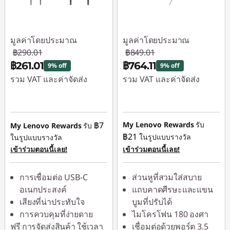
ง
มูลค่าโดยประมาณ
มูลค่าโดยประมาณ
ใ
฿290.01
฿849.01
฿261.01
฿764.11
9% off
9% off
น
รวม VAT และค่าจัดส่ง
รวม VAT และค่าจัดส่ง
ร
ประหยัดทันที :
-
ประหยัดทันที :
-
฿29.00
฿84.90
า
฿7
My Lenovo Rewards
รับ
My Lenovo Rewards
รับ
฿21
ในรูปแบบรางวัล
ในรูปแบบรางวัล
ค
เข้าร่วมตอนนี้เลย!
เข้าร่วมตอนนี้เลย!
า
การเชื่อมต่อ USB-C
ส่วนหูที่สวมใส่สบาย
อเนกประสงค์
แถบคาดศีรษะและแขน
ที่
เสียงที่น่าประทับใจ
บูมที่ปรับได้
การควบคุมที่ง่ายดาย
ไมโครโฟน 180 องศา
ฟรี
การจัดส่งสินค้า
ใช้เวลา
เชื่อมต่อด้วยพอร์ต 3.5