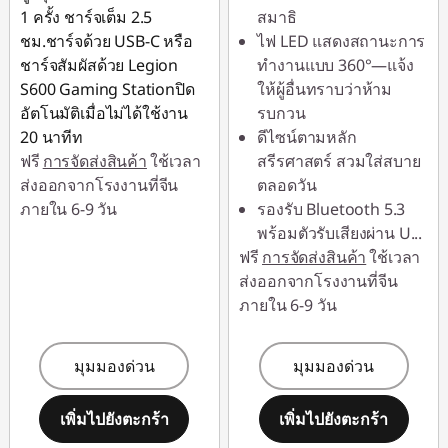
1 ครั้ง ชาร์จเต็ม 2.5
สมาธิ
ชม.ชาร์จด้วย USB-C หรือ
ไฟ LED แสดงสถานะการ
ชาร์จสัมผัสด้วย Legion
ทำงานแบบ 360°—แจ้ง
S600 Gaming Stationปิด
ให้ผู้อื่นทราบว่าห้าม
อัตโนมัติเมื่อไม่ได้ใช้งาน
รบกวน
20 นาทีท
ดีไซน์ตามหลัก
ฟรี
การจัดส่งสินค้า
ใช้เวลา
สรีรศาสตร์ สวมใส่สบาย
ส่งออกจากโรงงานที่จีน
ตลอดวัน
ภายใน 6-9 วัน
รองรับ Bluetooth 5.3
พร้อมตัวรับเสียงผ่าน U
...
ฟรี
การจัดส่งสินค้า
ใช้เวลา
ส่งออกจากโรงงานที่จีน
ภายใน 6-9 วัน
มุมมองด่วน
มุมมองด่วน
เพิ่มไปยังตะกร้า
เพิ่มไปยังตะกร้า