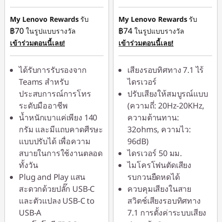
฿279.00
ประหยัดทันที :
-
฿379.00
My Lenovo Rewards
รับ
My Lenovo Rewards
รับ
฿70
฿74
ในรูปแบบรางวัล
ในรูปแบบรางวัล
หรือ
เข้าร่วมตอนนี้เลย!
เข้าร่วมตอนนี้เลย!
การประหยัด
eCoupon :
-
ได้รับการรับรองจาก
เสียงรอบทิศทาง 7.1 ไร้
฿1,137.00
Teams สำหรับ
ไดรเวอร์
ประสบการณ์การโทร
ปรับเสียงให้สมบูรณ์แบบ
*Savings cannot be
ระดับมืออาชีพ
(ความถี่: 20Hz-20KHz,
combined
น้ำหนักเบาแค่เพียง 140
ความต้านทาน:
กรัม และมีแถบคาดศีรษะ
32ohms, ความไว:
ใช้ eCoupon :
แบบปรับได้ เพื่อความ
96dB)
88SALETH
สบายในการใช้งานตลอด
ไดรเวอร์ 50 มม.
ทั้งวัน
ไมโครโฟนตัดเสียง
Plug and Play แสน
รบกวนยืดหดได้
สะดวกด้วยปลั๊ก USB-C
ควบคุมเสียงในสาย
และตัวแปลง USB-C to
สวิตช์เสียงรอบทิศทาง
USB-A
7.1 การตั้งค่าระบบเสียง