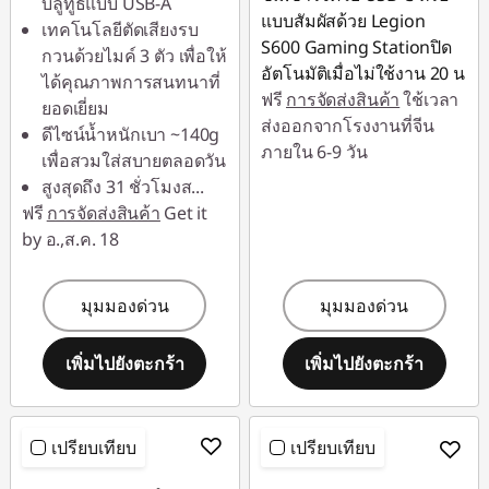
บลูทูธแบบ USB-A
แบบสัมผัสด้วย Legion
เทคโนโลยีตัดเสียงรบ
S600 Gaming Stationปิด
กวนด้วยไมค์ 3 ตัว เพื่อให้
อัตโนมัติเมื่อไม่ใช้งาน 20 น
ได้คุณภาพการสนทนาที่
ฟรี
การจัดส่งสินค้า
ใช้เวลา
ยอดเยี่ยม
ส่งออกจากโรงงานที่จีน
ดีไซน์น้ำหนักเบา ~140g
ภายใน 6-9 วัน
เพื่อสวมใส่สบายตลอดวัน
สูงสุดถึง 31 ชั่วโมงส
...
ฟรี
การจัดส่งสินค้า
Get it
by อ.,ส.ค. 18
มุมมองด่วน
มุมมองด่วน
เพิ่มไปยังตะกร้า
เพิ่มไปยังตะกร้า
เปรียบเทียบ
เปรียบเทียบ