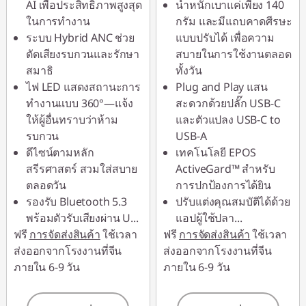
AI เพื่อประสิทธิภาพสูงสุด
น้ำหนักเบาแค่เพียง 140
ใช้ eCoupon :
ในการทำงาน
กรัม และมีแถบคาดศีรษะ
88SALETH
ระบบ Hybrid ANC ช่วย
แบบปรับได้ เพื่อความ
ตัดเสียงรบกวนและรักษา
สบายในการใช้งานตลอด
สมาธิ
ทั้งวัน
ไฟ LED แสดงสถานะการ
Plug and Play แสน
ทำงานแบบ 360°—แจ้ง
สะดวกด้วยปลั๊ก USB-C
ให้ผู้อื่นทราบว่าห้าม
และตัวแปลง USB-C to
รบกวน
USB-A
ดีไซน์ตามหลัก
เทคโนโลยี EPOS
สรีรศาสตร์ สวมใส่สบาย
ActiveGard™ สำหรับ
ตลอดวัน
การปกป้องการได้ยิน
รองรับ Bluetooth 5.3
ปรับแต่งคุณสมบัติได้ด้วย
พร้อมตัวรับเสียงผ่าน U
...
แอปผู้ใช้ปลา
...
ฟรี
การจัดส่งสินค้า
ใช้เวลา
ฟรี
การจัดส่งสินค้า
ใช้เวลา
ส่งออกจากโรงงานที่จีน
ส่งออกจากโรงงานที่จีน
ภายใน 6-9 วัน
ภายใน 6-9 วัน