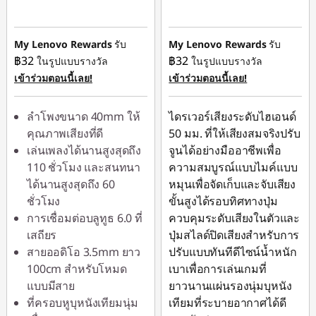
ประหยัดทันที :
-
ประหยัดทันที :
-
฿129.00
฿129.00
My Lenovo Rewards
รับ
My Lenovo Rewards
รับ
฿32
฿32
ในรูปแบบรางวัล
ในรูปแบบรางวัล
เข้าร่วมตอนนี้เลย!
เข้าร่วมตอนนี้เลย!
ลำโพงขนาด 40mm ให้
ไดรเวอร์เสียงระดับไฮเอนด์
คุณภาพเสียงที่ดี
50 มม. ที่ให้เสียงสมจริงปรับ
เล่นเพลงได้นานสูงสุดถึง
จูนได้อย่างมืออาชีพเพื่อ
110 ชั่วโมง และสนทนา
ความสมบูรณ์แบบไมค์แบบ
ได้นานสูงสุดถึง 60
หมุนเพื่อจัดเก็บและจับเสียง
ชั่วโมง
ขั้นสูงได้รอบทิศทางปุ่ม
การเชื่อมต่อบลูทูธ 6.0 ที่
ควบคุมระดับเสียงในตัวและ
เสถียร
ปุ่มสไลด์ปิดเสียงสำหรับการ
สายออดิโอ 3.5mm ยาว
ปรับแบบทันทีดีไซน์น้ำหนัก
100cm สำหรับโหมด
เบาเพื่อการเล่นเกมที่
แบบมีสาย
ยาวนานแผ่นรองนุ่มบุหนัง
ที่ครอบหูบุหนังเทียมนุ่ม
เทียมที่ระบายอากาศได้ดี