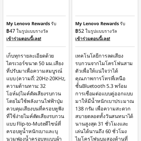
ประหยัดทันที :
-
ประหยัดทันที :
-
฿189.00
฿209.00
My Lenovo Rewards
รับ
My Lenovo Rewards
รับ
฿47
฿52
ในรูปแบบรางวัล
ในรูปแบบรางวัล
เข้าร่วมตอนนี้เลย!
เข้าร่วมตอนนี้เลย!
เก็บทุกรายละเอียดด้วย
เทคโนโลยีการลดเสียง
ไดรเวอร์ขนาด 50 มม.เสียง
รบกวนจากไมโครโฟนสาม
ที่ปรับมาเพื่อความสมบูรณ์
ตัวเพื่อให้แน่ใจว่าได้
แบบ (ความถี่: 20Hz-20KHz,
คุณภาพการโทรที่เหนือ
ความต้านทาน: 32
ชั้นBluetooth 5.3 พร้อม
โอห์ม)ไมค์ตัดเสียงรบกวน
การเชื่อมต่อแบบคู่ออกแบบ
โดยไม่ใช้พลังงานไฟฟ้าปุ่ม
มาให้มีน้ำหนักเบาประมาณ
ควบคุมเสียงบนที่ครอบหูฟัง
138 กรัม เพื่อความสะดวก
ที่ใช้ง่ายไมค์ตัดเสียงรบกวน
สบายตลอดทั้งวันสนทนาได้
แบบ Flip-to-Muteดีไซน์ที่
นานสูงสุด 31 ชั่วโมงและ
ครอบหูน้ำหนักเบาและบุ
เล่นได้นานถึง 60 ชั่วโมง
นวมฟองน้ำครอบหูแบบผ้า
ไมโครโฟนบูมสองด้านที่