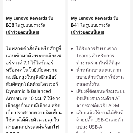
ประหยัดทันที :
-
ประหยัดทันที :
-
฿209.00
฿209.00
My Lenovo Rewards
รับ
My Lenovo Rewards
รับ
฿38
฿41
ในรูปแบบรางวัล
ในรูปแบบรางวัล
หรือ
หรือ
เข้าร่วมตอนนี้เลย!
เข้าร่วมตอนนี้เลย!
การประหยัด
การประหยัด
eCoupon :
-฿732.00
eCoupon :
-฿597.00
ไม่พลาดคำสั่งทีมหรือศัตรูที่
ได้รับการรับรองจาก
แอบเข้ามาด้วยระบบเสียงเซ
Teams สำหรับการ
*Savings cannot be
*Savings cannot be
อร์ราวด์ 7.1 ไร้ไดร์เวอร์
ทำงานร่วมกันที่ดีที่สุด
combined
combined
หรือเทคโนโลยีเสียงความ
น้ำหนักเบาและสะดวก
ละเอียดสูงในหูฟังอินเอียร์
สบายสำหรับการใช้งาน
ใช้ eCoupon :
ใช้ eCoupon :
สัมผัสทุกโน้ตด้วยไดรเวอร์
ตลอดทั้งวัน
88SALETH
88SALETH
Dynamic & Balanced
เสียงที่ชัดเจนพร้อมระบบ
Armature 10 มม. ที่ให้ช่วง
ตัดเสียงรบกวนด้วย AI
เสียงสูงต่ำแบบมีเสียงเบสจัด
จากซอฟต์แวร์ LADM
เต็ม ปราศจากความผิดเพี้ยน
เสียบแล้วใช้งานได้ทันที
ใช้งานได้ด้วยตัวควบคุมใน
ด้วยปลั๊ก USB-C และตัว
สายอเนกประสงค์พร้อมไฟ
แปลง USB-A