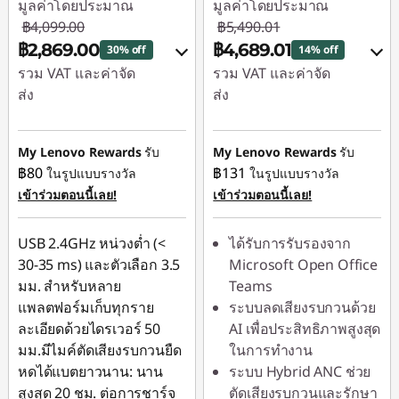
มูลค่าโดยประมาณ
มูลค่าโดยประมาณ
฿4,099.00
฿5,490.01
฿2,869.00
฿4,689.01
30% off
14% off
รวม VAT และค่าจัด
รวม VAT และค่าจัด
ส่ง
ส่ง
ประหยัดทันที :
-
ประหยัดทันที :
-
฿409.90
฿549.00
My Lenovo Rewards
รับ
My Lenovo Rewards
รับ
฿80
฿131
ในรูปแบบรางวัล
ในรูปแบบรางวัล
หรือ
หรือ
เข้าร่วมตอนนี้เลย!
เข้าร่วมตอนนี้เลย!
การประหยัด
การประหยัด
eCoupon :
-
eCoupon :
-฿801.00
USB 2.4GHz หน่วงต่ำ (<
ได้รับการรับรองจาก
฿1,230.00
30-35 ms) และตัวเลือก 3.5
Microsoft Open Office
*Savings cannot be
มม. สำหรับหลาย
Teams
*Savings cannot be
combined
แพลตฟอร์มเก็บทุกราย
ระบบลดเสียงรบกวนด้วย
combined
ละเอียดด้วยไดรเวอร์ 50
AI เพื่อประสิทธิภาพสูงสุด
ใช้ eCoupon :
มม.มีไมค์ตัดเสียงรบกวนยืด
ในการทำงาน
ใช้ eCoupon :
88SALETH
หดได้แบตยาวนาน: นาน
ระบบ Hybrid ANC ช่วย
88SALETH
สูงสุด 20 ชม. ต่อการชาร์จ
ตัดเสียงรบกวนและรักษา