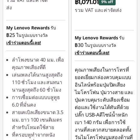
รวม VAT และค่าจัด
฿1,071.01
9% off
ส่ง
รวม VAT และค่าจัดส่ง
ประหยัดทันที :
-
ประหยัดทันที :
-
฿129.90
My Lenovo Rewards
รับ
฿119.00
฿25
ในรูปแบบรางวัล
หรือ
My Lenovo Rewards
รับ
เข้าร่วมตอนนี้เลย!
฿30
ในรูปแบบรางวัล
การประหยัด
เข้าร่วมตอนนี้เลย!
eCoupon :
-฿390.00
ลำโพงขนาด 40 มม. เพื่อ
คุณภาพเสียงที่ดี
*Savings cannot be
คุณภาพเสียงในการโทรที่
เล่นเพลงได้นานสูงสุดถึง
combined
ยอดเยี่ยมกล่องควบคุมแบบ
110 ชั่วโมง และสนทนา
อินไลน์พร้อมปุ่มปิดเสียง
นานสูงสุดถึง 60 ชั่วโมง
ใช้ eCoupon :
ไมโครโฟน ปุ่มวางสาย และ
การเชื่อมต่อแบบบลูทูธ
88SALETH
ปุ่มควบคุมระดับเสียงเชื่อม
6.0 ที่มั่นคง
ต่อและใช้งานได้ทันทีด้วย
สายเคเบิลเสียงขนาด 3.5
ปลั๊ก USB-Aดีไซน์น้ำหนัก
มม. ยาว 100 เซนติเมตร
เบา 140 กรัม เพื่อการใช้
สำหรับโหมดใช้สาย
งานที่สะดวกสบายตลอดทั้ง
ที่ครอบหูทำจากหนัง
วันไมโครโฟนบูมสองด้านที่