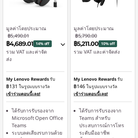
มูลค่าโดยประมาณ
มูลค่าโดยประมาณ
฿5,490.01
฿5,790.00
฿4,689.01
฿5,211.00
14% off
10% off
รวม VAT และค่าจัด
รวม VAT และค่าจัดส่ง
ส่ง
ประหยัดทันที :
-
ประหยัดทันที :
-
฿579.00
฿549.00
My Lenovo Rewards
รับ
My Lenovo Rewards
รับ
฿131
฿146
ในรูปแบบรางวัล
ในรูปแบบรางวัล
หรือ
เข้าร่วมตอนนี้เลย!
เข้าร่วมตอนนี้เลย!
การประหยัด
eCoupon :
-฿801.00
ได้รับการรับรองจาก
ได้รับการรับรองจาก
Microsoft Open Office
Teams สำหรับ
*Savings cannot be
Teams
ประสบการณ์การโทร
combined
ระบบลดเสียงรบกวนด้วย
ระดับมืออาชีพ