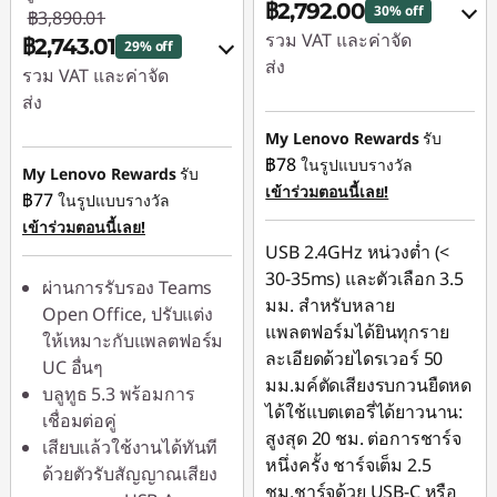
฿2,792.00
30% off
฿3,890.01
รวม VAT และค่าจัด
฿2,743.01
29% off
ส่ง
รวม VAT และค่าจัด
ส่ง
ประหยัดทันที :
-
฿399.00
My Lenovo Rewards
รับ
ประหยัดทันที :
-
฿78
ในรูปแบบรางวัล
฿389.00
หรือ
My Lenovo Rewards
รับ
เข้าร่วมตอนนี้เลย!
฿77
ในรูปแบบรางวัล
หรือ
การประหยัด
เข้าร่วมตอนนี้เลย!
eCoupon :
-
การประหยัด
USB 2.4GHz หน่วงต่ำ (<
฿1,198.00
eCoupon :
-
30-35ms) และตัวเลือก 3.5
ผ่านการรับรอง Teams
฿1,147.00
มม. สำหรับหลาย
*Savings cannot be
Open Office, ปรับแต่ง
แพลตฟอร์มได้ยินทุกราย
combined
ให้เหมาะกับแพลตฟอร์ม
*Savings cannot be
ละเอียดด้วยไดรเวอร์ 50
UC อื่นๆ
combined
มม.มค์ตัดเสียงรบกวนยืดหด
ใช้ eCoupon :
บลูทูธ 5.3 พร้อมการ
ได้ใช้แบตเตอรี่ได้ยาวนาน:
88SALETH
เชื่อมต่อคู่
ใช้ eCoupon :
สูงสุด 20 ชม. ต่อการชาร์จ
เสียบแล้วใช้งานได้ทันที
88SALETH
หนึ่งครั้ง ชาร์จเต็ม 2.5
ด้วยตัวรับสัญญาณเสียง
ชม.ชาร์จด้วย USB-C หรือ