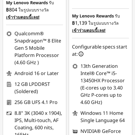
My Lenovo Rewards
รับ
ประหยัดทันที :
-
฿804
ในรูปแบบรางวัล
฿13,399.93
My Lenovo Rewards
รับ
เข้าร่วมตอนนี้เลย!
฿1,139
ในรูปแบบรางวัล
หรือ
เข้าร่วมตอนนี้เลย!
Qualcomm®
การประหยัด
Snapdragon™ 8 Elite
eCoupon :
-
Configurable specs start
Gen 5 Mobile
฿13,768.06
at:
Platform Processor
*Savings cannot be
(4.60 GHz )
13th Generation
combined
Android 16 or Later
Intel® Core™ i5-
13450HX Processor
ใช้ eCoupon :
12 GB LPDDR5T
(E-cores up to 3.40
MIDNIGHT
(Soldered)
GHz P-cores up to
256 GB UFS 4.1 Pro
4.60 GHz)
8.8" 3K (3040 x 1904),
Windows 11 Home
IPS, Multi-touch, AF
Single Language 64
Coating, 600 nits,
NVIDIA® GeForce
165Hz