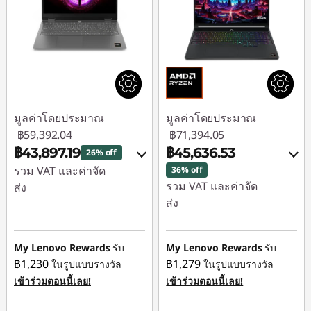
มูลค่าโดยประมาณ
มูลค่าโดยประมาณ
฿59,392.04
฿71,394.05
฿43,897.19
฿45,636.53
26% off
รวม VAT และค่าจัด
36% off
รวม VAT และค่าจัด
ส่ง
ส่ง
ประหยัดทันที :
-
ประหยัดทันที :
-
฿15,043.49
฿25,757.52
My Lenovo Rewards
รับ
My Lenovo Rewards
รับ
หรือ
฿1,230
฿1,279
ในรูปแบบรางวัล
ในรูปแบบรางวัล
ใช้ eCoupon :
การประหยัด
เข้าร่วมตอนนี้เลย!
เข้าร่วมตอนนี้เลย!
88SALETH
eCoupon :
-