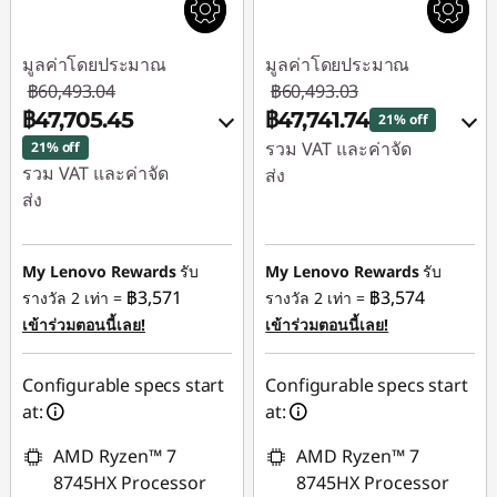
มูลค่าโดยประมาณ
มูลค่าโดยประมาณ
฿60,493.04
฿60,493.03
฿47,705.45
฿47,741.74
21% off
รวม VAT และค่าจัด
21% off
รวม VAT และค่าจัด
ส่ง
ส่ง
ประหยัดทันที :
-
ประหยัดทันที :
-
฿12,225.03
฿12,255.27
My Lenovo Rewards
รับ
My Lenovo Rewards
รับ
หรือ
฿3,571
฿3,574
รางวัล 2 เท่า =
รางวัล 2 เท่า =
หรือ
การประหยัด
เข้าร่วมตอนนี้เลย!
เข้าร่วมตอนนี้เลย!
การประหยัด
eCoupon :
-
eCoupon :
-
฿12,751.29
Configurable specs start
Configurable specs start
฿12,787.59
at:
at:
*Savings cannot be
*Savings cannot be
combined
AMD Ryzen™ 7
AMD Ryzen™ 7
combined
8745HX Processor
8745HX Processor
ใช้ eCoupon :