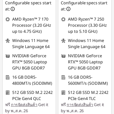
฿15,494.85
Configurable specs start
Configurable specs start
at:
at:
*Savings cannot be
combined
AMD Ryzen™ 7 170
AMD Ryzen™ 7 250
Processor (3.20 GHz
Processor (3.30 GHz
ใช้ eCoupon :
up to 4.75 GHz)
up to 5.10 GHz)
MIDNIGHT
Windows 11 Home
Windows 11 Home
Single Language 64
Single Language 64
NVIDIA® GeForce
NVIDIA® GeForce
RTX™ 5050 Laptop
RTX™ 5050 Laptop
GPU 8GB GDDR7
GPU 8GB GDDR7
16 GB DDR5-
16 GB DDR5-
4800MT/s (SODIMM)
5600MT/s (SODIMM)
512 GB SSD M.2 2242
512 GB SSD M.2 2242
PCIe Gen4 QLC
PCIe Gen4 TLC
ฟรี
การจัดส่งสินค้า
Get it
ฟรี
การจัดส่งสินค้า
Get it
by พ.,ส.ค. 26
by พ.,ส.ค. 26