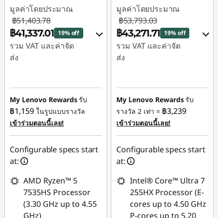
มูลค่าโดยประมาณ
มูลค่าโดยประมาณ
฿51,403.78
฿53,793.03
฿41,337.01
฿43,271.71
19% off
19% off
รวม VAT และค่าจัด
รวม VAT และค่าจัด
ส่ง
ส่ง
ประหยัดทันที :
-
ประหยัดทันที :
-
฿9,630.38
฿10,042.59
My Lenovo Rewards
รับ
My Lenovo Rewards
รับ
หรือ
หรือ
฿1,159
฿3,239
ในรูปแบบรางวัล
รางวัล 2 เท่า =
การประหยัด
การประหยัด
เข้าร่วมตอนนี้เลย!
เข้าร่วมตอนนี้เลย!
eCoupon :
-
eCoupon :
-
฿10,066.77
฿10,521.32
Configurable specs start
Configurable specs start
at:
at:
*Savings cannot be
*Savings cannot be
combined
combined
AMD Ryzen™ 5
Intel® Core™ Ultra 7
7535HS Processor
255HX Processor (E-
ใช้ eCoupon :
ใช้ eCoupon :
(3.30 GHz up to 4.55
cores up to 4.50 GHz
MIDNIGHT
MIDNIGHT
GHz)
P-cores up to 5.20