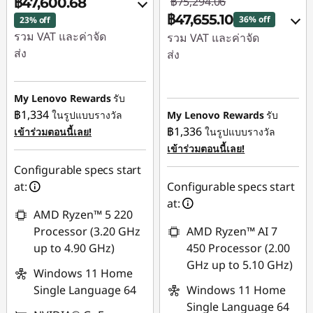
฿75,294.06
฿47,600.68
฿47,655.10
36% off
23% off
รวม VAT และค่าจัด
รวม VAT และค่าจัด
ส่ง
ส่ง
ประหยัดทันที :
-
ประหยัดทันที :
-
฿14,221.20
฿25,304.97
My Lenovo Rewards
รับ
฿1,334
ในรูปแบบรางวัล
My Lenovo Rewards
รับ
หรือ
หรือ
฿1,336
เข้าร่วมตอนนี้เลย!
ในรูปแบบรางวัล
การประหยัด
การประหยัด
เข้าร่วมตอนนี้เลย!
eCoupon :
-
eCoupon :
-
Configurable specs start
฿14,705.12
฿27,638.96
at:
Configurable specs start
at:
*Savings cannot be
*Savings cannot be
AMD Ryzen™ 5 220
combined
combined
Processor (3.20 GHz
AMD Ryzen™ AI 7
up to 4.90 GHz)
450 Processor (2.00
ใช้ eCoupon :
ใช้ eCoupon :
GHz up to 5.10 GHz)
MIDNIGHT
Windows 11 Home
88SALETH
Single Language 64
Windows 11 Home
Single Language 64