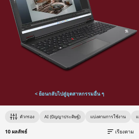
< ย้อนกลับไปสู่อุตสาหกรรมอื่น ๆ
Original Price 177241.89 undefined Discounted Price 1772
Original Price 45294.79 undefined Discounted Price 45294.
Original Price 51225.58 undefined Discounted Price 51225.
Original Price 51843.12 undefined Discounted Price 51843.
Original Price 59752.38 undefined Discounted Price 59752.
Original Price 70001.21 undefined Discounted Price 70001.
Original Price 139885.80 undefined Discounted Price 1398
Original Price 208258.83 undefined Discounted Price 2082
Original Price 250925.99 undefined Discounted Price 2509
Original Price 308396.20 undefined Discounted Price 3083
ตัวกรอง
AI (ปัญญาประดิษฐ์)
แบ่งตามการใช้งาน
แ
10 ผลลัพธ์
เรียงตาม