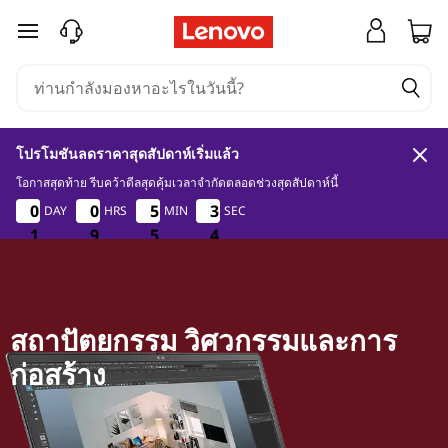
ข้ามไปที่เนื้อหาหลัก
โปรโมชันลดราคาสุดสัปดาห์เริ่มแล้ว
โอกาสสุดท้าย รีบคว้าดีลสุดคุ้มเวลาจำกัดตลอดช่วงสุดสัปดาห์นี้
1
9
5
0
0
0
0
0
0
0
0
5
5
5
5
3
3
DAY
HRS
MIN
SEC
3
3
3
2
1
1
1
9
9
9
5
5
5
2
3
สถาปัตยกรรม วิศวกรรมและการ
ก่อสร้าง