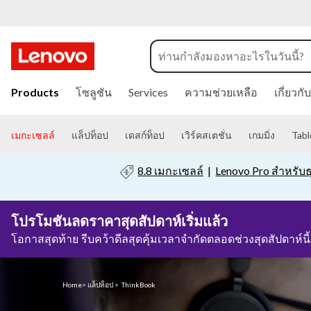
แ
Lenovo ThinkBook
ล็
ป
ข้
Products
โซลูชัน
Services
ความช่วยเหลือ
เกี่ยว
า
ท็
ม
ไ
เมกะเซลล์
แล็ปท็อป
เดสก์ท็อป
เวิร์คสเตชั่น
เกมมิ่ง
Tabl
อ
ป
ที่
8.8 เมกะเซลล์
|
Lenovo Pro สำหรับธ
ป
เ
นื้
T
2วัน8ชั่วโมง41นาที45วินาที
อ
โปรโมชันลดราคาสุดสัปดาห์เริ่มแล้ว
ห
โอกาสสุดท้าย รีบคว้าดีลสุดคุ้มเวลาจำกัดตลอดช่วงสุดสัปดาห์นี้
h
า
ห
i
ลั
Home
>
แล็ปท็อป
>
ThinkBook
ก