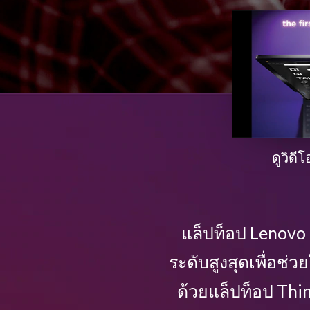
ท็
อ
ป
ที่
เ
ดูวิดี
ป็
น
แล็ปท็อป Lenovo 
น
ระดับสูงสุดเพื่อช่
วั
ด้วยแล็ปท็อป Thi