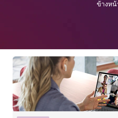
ข้างหน้
ต
ก
ร
ร
ม
สำ
ห
รั
บ