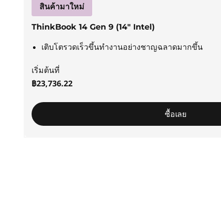
ธุ
สินค้ามาใหม่
ร
ThinkBook 14 Gen 9 (14″ Intel)
กิ
เติบโตรวดเร็วขึ้นทำงานอย่างชาญฉลาดมากขึ้น
จ
เริ่มต้นที่
฿23,736.22
ข
ซื้อเลย
น
า
ด
เ
ล็