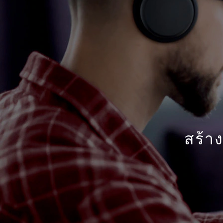
n
k
B
o
o
k
สร้า
|
แ
ล็
ป