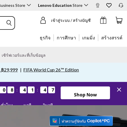
usiness Store
Lenovo Education
Store
เลือกซื้อผลิตภัณฑ์
เข้าสู่ระบบ / สร้างบัญชี
ธุรกิจ
การศึกษา
เกมมิ่ง
สร้างสรรค์
เซิร์ฟเวอร์และที่เก็บข้อมูล
น ฿29,999
|
FIFA World Cup 26™ Edition
0
0
0
0
8
8
8
8
4
4
4
4
1
1
1
1
4
4
4
4
6
5
6
5
:
:
Shop Now
ชั่วโมง
นาที
วินาที