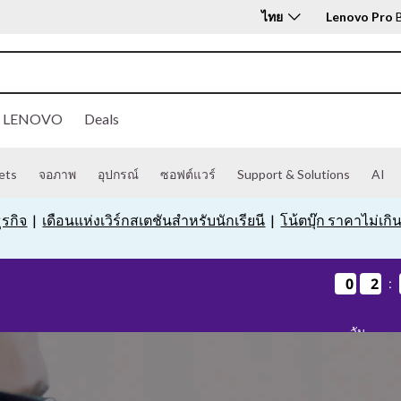
ไทย
Lenovo Pro
B
กับ LENOVO
Deals
ets
จอภาพ
อุปกรณ์
ซอฟต์แวร์
Support & Solutions
AI
ุรกิจ
|
เดือนแห่งเวิร์กสเตชันสำหรับนักเรียนี
|
โน้ตบุ๊ก ราคาไม่เกิ
0
0
0
0
2
2
2
2
:
วัน