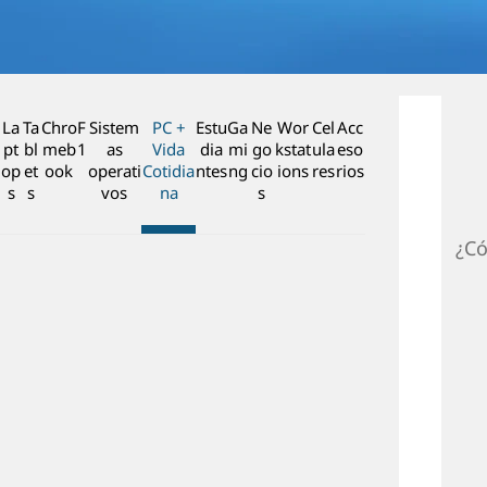
n
c
i
p
a
La
Ta
Chro
F
Sistem
PC +
Estu
Ga
Ne
Wor
Cel
Acc
l
pt
bl
meb
1
as
Vida
dia
mi
go
kstat
ula
eso
op
et
ook
operati
Cotidia
ntes
ng
cio
ions
res
rios
s
s
vos
na
s
¿Có