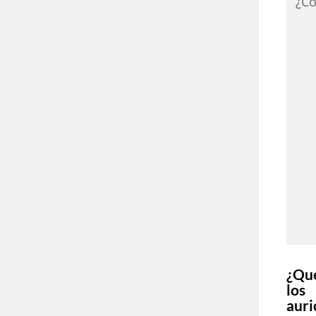
¿Có
¿Qu
los
auri