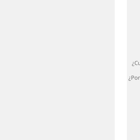
¿C
¿Por