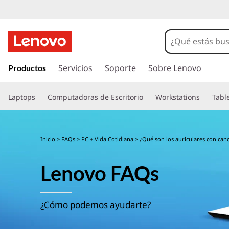
I
r
Servicios
Soporte
Sobre Lenovo
Productos
a
l
Laptops
Computadoras de Escritorio
Workstations
Tabl
c
o
n
t
Inicio
>
FAQs
>
PC + Vida Cotidiana
> ¿Qué son los auriculares con can
e
n
Lenovo FAQs
i
d
o
p
¿Cómo podemos ayudarte?
r
i