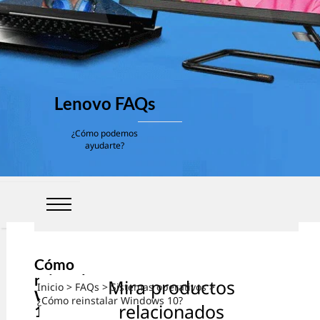
Lenovo FAQs
¿Cómo podemos
ayudarte?
Cómo
reinstalar
Mira productos
Inicio
>
FAQs
>
Sistemas operativos
>
Windows
¿Cómo reinstalar Windows 10?
relacionados
10