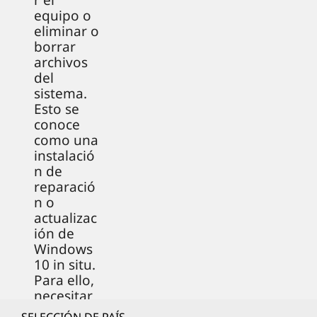
r el
equipo o
eliminar o
borrar
archivos
del
sistema.
Esto se
conoce
como una
instalació
n de
reparació
n o
actualizac
ión de
Windows
10 in situ.
Para ello,
necesitar
ás una