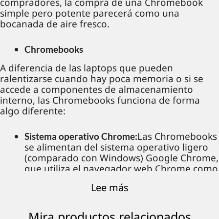
compradores, la compra de una Chromebook
simple pero potente parecerá como una
bocanada de aire fresco.
Chromebooks
A diferencia de las laptops que pueden
ralentizarse cuando hay poca memoria o si se
accede a componentes de almacenamiento
interno, las Chromebooks funciona de forma
algo diferente:
Las Chromebooks
Sistema operativo Chrome:
se alimentan del sistema operativo ligero
(comparado con Windows) Google Chrome,
que utiliza el navegador web Chrome como
interfaz de usuario principal (UI). Casi todo
Lee más
se realiza en línea en el navegador Chrome
o a través de la nube, lo que mejora la
velocidad y la eficiencia del sistema en
Mira productos relacionados