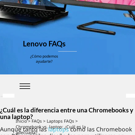
Lenovo FAQs
¿Cómo podemos
ayudarte?
¿Cuál es la diferencia entre una Chromebooks y
una laptop?
Inicio
>
FAQs
>
Laptops FAQs
>
Chromebook vs. laptop: ¿Cuál es la
Aunque tanto las
laptops
como las Chromebook
adecuada?