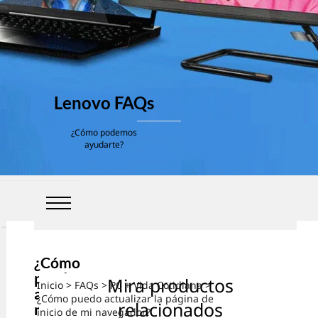
Lenovo FAQs
¿Cómo podemos
ayudarte?
¿Cómo
puedo
Mira productos
Inicio
>
FAQs
>
PC + Vida Cotidiana
>
actualiza
¿Cómo puedo actualizar la página de
relacionados
r la
inicio de mi navegador?