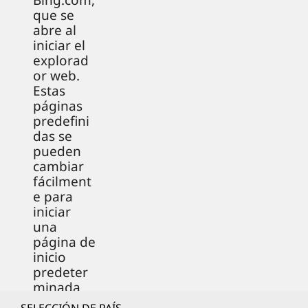
Bing.com,
que se
abre al
iniciar el
explorad
or web.
Estas
páginas
predefini
das se
pueden
cambiar
fácilment
e para
iniciar
una
página de
inicio
predeter
minada
de tu