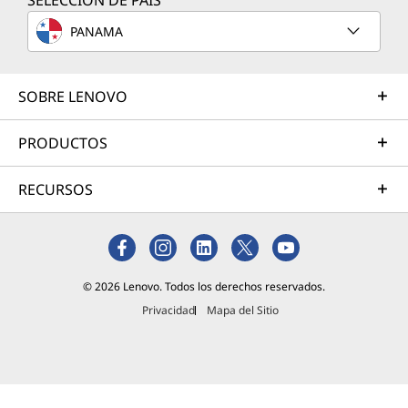
SELECCIÓN DE PAÍS
elección.
Los pasos
PANAMA
para
cambiar
la página
SOBRE LENOVO
de inicio
predeter
PRODUCTOS
minada
varían
RECURSOS
ligerame
nte
dependie
ndo de tu
navegado
© 2026 Lenovo. Todos los derechos reservados.
r de
Internet.
Privacidad
Mapa del Sitio
Lee más
Los
usuarios
de Mozilla