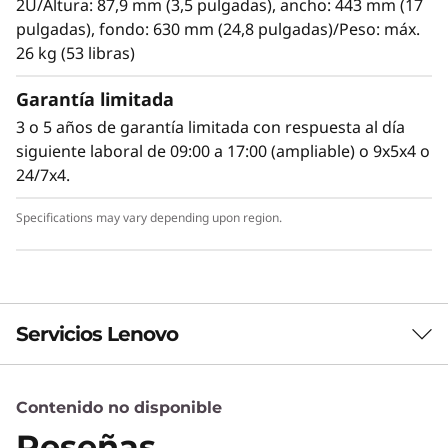
ports). One chain supports up to 192 drives.
2U/Altura: 87,9 mm (3,5 pulgadas), ancho: 443 mm (17
pulgadas), fondo: 630 mm (24,8 pulgadas)/Peso: máx.
Supported drives include 15,000, 10,000 and
26 kg (53 libras)
7,200rpm HDDs, secure self-encrypting
Garantía limitada
10,000rpm SED HDDs, and high-
performance/high-capacity SSDs for read-
3 o 5 años de garantía limitada con respuesta al día
intensive workloads. The D1224 supports
siguiente laboral de 09:00 a 17:00 (ampliable) o 9x5x4 o
RAID-0, 1, 10, 5, 50, 6, and 60, using a variety of
24/7x4.
RAID HBAs. A single chain can contain a
combination of HDDs and SSDs with multiple
Specifications may vary depending upon region.
speeds and capacities. If 3.5-inch HDDs are
required, D1212 expansion units may be
included in the chain.
Servicios Lenovo
Contenido no disponible
Servicios de Soluciones
Reseñas
Diseñe la mejor estrategia para su empresa.