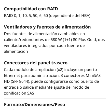
Compatibilidad con RAID
RAID 0, 1, 10, 5, 50, 6, 60 (dependiente del HBA)
Ventiladores y fuentes de alimentación
Dos fuentes de alimentación cambiables en
caliente/redundantes de 580 W (1+1) 80 Plus Gold, dos
ventiladores integrados por cada fuente de
alimentación
Conectores del panel trasero
High-Performance, High-Capacity DAS
Cada módulo de ampliación (x2) incluye un puerto
The Lenovo Storage D1224 has the flexibility
Ethernet para administración, 3 conectores MiniSAS
and capacity to handle many different types of
HD (SFF 8644), puede configurarse como puerto de
workloads. You can start with one D1224
entrada o salida mediante ajuste del modo de
enclosure containing up to 24x 2.5-inch drives
zonificación SAS
as a simple JBOD, and later daisy-chain up to 8
Formato/Dimensiones/Peso
enclosures per SAS Chain (using multiple