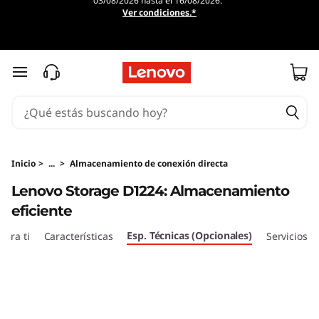
03/08/2026 hasta el 16/08/2026.
Ver condiciones.*
Ir al contenido principal
Inicio
>
...
>
Almacenamiento de conexión directa
Lenovo Storage D1224: Almacenamiento
eficiente
Esp. Técnicas (Opcionales)
ara ti
Características
Servicios