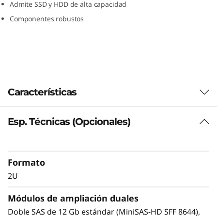
Admite SSD y HDD de alta capacidad
Componentes robustos
Características
Esp. Técnicas (Opcionales)
Highlights
SAS zoning support up to 6 hosts with Y
cables
Formato
A simple, affordable, easy-to-deploy storage
expansion solution.
2U
Use one D1224 as a stand-alone JBOD, or
Módulos de ampliación duales
daisy-chain up to 7 more per HBA. This
provides access for up to 192 HDDs or SSDs
Doble SAS de 12 Gb estándar (MiniSAS-HD SFF 8644),