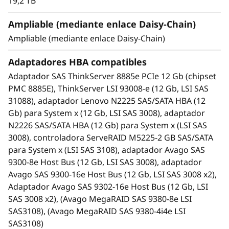
19,2 TB
Integrates seamlessly with all Lenovo
servers.
Ampliable (mediante enlace Daisy-Chain)
High availability via dual I/O modules,
Ampliable (mediante enlace Daisy-Chain)
redundant PSUs, and hot-swap drives.
An effective storage solution for workloads
Adaptadores HBA compatibles
such as data backup, data caching, video
Adaptador SAS ThinkServer 8885e PCIe 12 Gb (chipset
surveillance, media streaming, email hosting,
PMC 8885E), ThinkServer LSI 93008-e (12 Gb, LSI SAS
server virtualization, file management, and
31088), adaptador Lenovo N2225 SAS/SATA HBA (12
print serving.
Gb) para System x (12 Gb, LSI SAS 3008), adaptador
Ideal for cost-sensitive customers, space-
N2226 SAS/SATA HBA (12 Gb) para System x (LSI SAS
constrained environments, current and
3008), controladora ServeRAID M5225-2 GB SAS/SATA
future high-capacity needs, and
para System x (LSI SAS 3108), adaptador Avago SAS
server/storage virtualization. It reduces the
9300-8e Host Bus (12 Gb, LSI SAS 3008), adaptador
burden on over utilized internal server
Avago SAS 9300-16e Host Bus (12 Gb, LSI SAS 3008 x2),
storage, and offers extreme capacity for
Adaptador Avago SAS 9302-16e Host Bus (12 Gb, LSI
archive and cold storage solutions.
SAS 3008 x2), (Avago MegaRAID SAS 9380-8e LSI
Shares common parts with the D1212 DAS
SAS3108), (Avago MegaRAID SAS 9380-4i4e LSI
unit.
SAS3108)