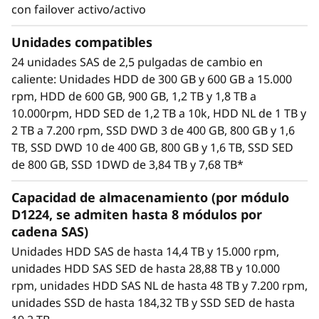
using only one HBA.
con failover activo/activo
Up to 8 D1224 enclosures are supported per
SAS Chain
Unidades compatibles
Each D1224 contains 24 hot-swap 2.5-inch
24 unidades SAS de 2,5 pulgadas de cambio en
bays, supporting HDDs and SSDs. This
caliente: Unidades HDD de 300 GB y 600 GB a 15.000
means a maximum of 192 drives/384TB
rpm, HDD de 600 GB, 900 GB, 1,2 TB y 1,8 TB a
supported per HBA
10.000rpm, HDD SED de 1,2 TB a 10k, HDD NL de 1 TB y
Available drives include enterprise-class
2 TB a 7.200 rpm, SSD DWD 3 de 400 GB, 800 GB y 1,6
15,000rpm SAS HDDs, 10,000rpm SAS HDDs,
TB, SSD DWD 10 de 400 GB, 800 GB y 1,6 TB, SSD SED
high-capacity nearline (NL) 7,200rpm SAS
de 800 GB, SSD 1DWD de 3,84 TB y 7,68 TB*
HDDs, and high-performance/high-capacity
SAS SSDs.
Capacidad de almacenamiento (por módulo
Each enclosure includes dual SAS I/O
D1224, se admiten hasta 8 módulos por
modules. Each module includes three 12Gb
cadena SAS)
SAS ports (IN and OUT)—six total per
Unidades HDD SAS de hasta 14,4 TB y 15.000 rpm,
enclosure. Using only two ports enables an
unidades HDD SAS SED de hasta 28,88 TB y 10.000
enclosure to be daisy-chained to the ones
rpm, unidades HDD SAS NL de hasta 48 TB y 7.200 rpm,
before and after it. Using both SAS I/O
unidades SSD de hasta 184,32 TB y SSD SED de hasta
modules enables high availability.