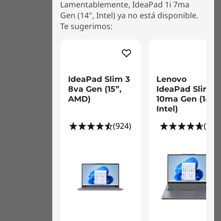
1x USB 3.2 Gen 1
Lamentablemente, IdeaPad 1i 7ma
®
Gen (14", Intel) ya no está disponible.
1x USB-C
3.2 Gen 1 (sólo admite la transferencia de
Te sugerimos:
datos)
1x HDMI 1.4b
1x lector de tarjeta
1x toma combinada de auriculares y micrófono
1x entrada de alimentación
IdeaPad Slim 3
Lenovo
8va Gen (15”,
IdeaPad Slim 3i
Estos son posibles componentes y cualidades de este producto. Los
AMD)
10ma Gen (14"
mismos no son de carácter contractual y varían según el modelo elegido.
Intel)
(924)
(50)