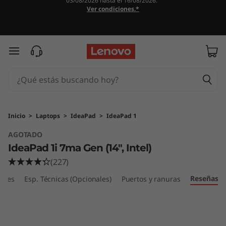
03/08/2026 hasta el 16/08/2026.
I
Ver condiciones.*
d
e
Ir al contenido principal
a
P
a
Inicio
>
Laptops
>
IdeaPad
>
IdeaPad 1
AGOTADO
d
IdeaPad 1i 7ma Gen (14", Intel)
1
(227)
Reseñas
i
ibles
Esp. Técnicas (Opcionales)
Puertos y ranuras
7