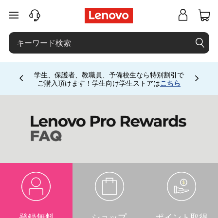
L
メインコンテンツにスキップする
e
n
o
学生、保護者、教職員、予備校生なら特別割引で
Currently displaying item 4 of
ご購入頂けます！学生向け学生ストアは
こちら
v
o
P
r
o
リ
登録無料
ショップ
ポイント取得