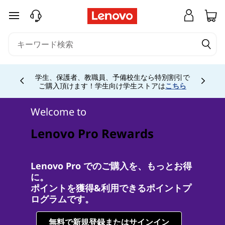
M
メインコンテンツにスキップする
y
L
e
学生、保護者、教職員、予備校生なら特別割引で
Currently displaying item 4 of
ご購入頂けます！学生向け学生ストアは
こちら
n
Welcome to
o
Lenovo Pro Rewards
v
o
Lenovo Pro でのご購入を、もっとお得
に。
リ
ポイントを獲得&利用できるポイントプ
ログラムです。
ワ
無料で新規登録またはサインイン