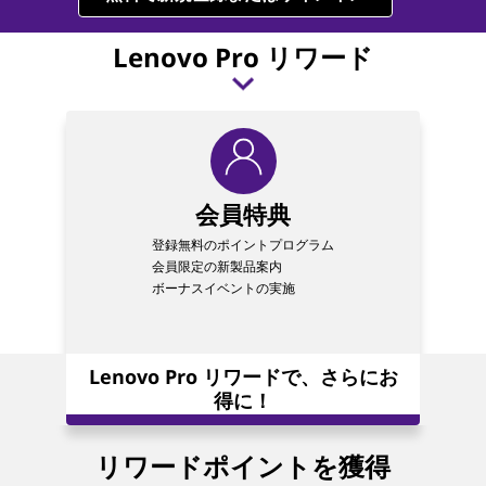
ー
ド
Lenovo Pro リワード
会員特典
登録無料のポイントプログラム
対象製
会員限定の新製品案内
を獲得
ボーナスイベントの実施
最低購
会員登
Lenovo Pro リワードで、さらにお
得に！
リワードポイントを獲得