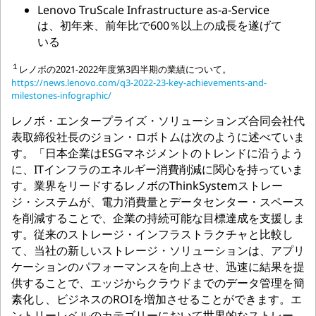
Lenovo TruScale Infrastructure as-a-Service
は、初年来、前年比で600％以上の成長を遂げて
いる
１
レノボの2021-2022年度第3四半期の業績について。
https://news.lenovo.com/q3-2022-23-key-achievements-and-
milestones-infographic/
レノボ・エンタープライズ・ソリューションズ合同会社代
表取締役社長のジョン・ロボトムは次のように述べていま
す。「日本企業はESGマネジメントのトレンドに沿うよう
に、ITインフラのエネルギー消費削減に関心を持っていま
す。業界をリードするレノボのThinkSystemストレー
ジ・システムが、電力消費量とデータセンター・スペース
を削減することで、企業の持続可能な目標達成を支援しま
す。従来のストレージ・インフラストラクチャと比較し
て、当社の新しいストレージ・ソリューションは、アプリ
ケーションのパフォーマンスを向上させ、迅速に結果を提
供することで、エッジからクラウドまでのデータ管理を簡
素化し、ビジネスのROIを増加させることができます。エ
ントリーレベルのカテゴリーにおいて世界的なストレー