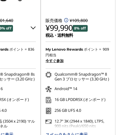
01,640
販売価格
¥109,800
¥99,990
9% off
8% off
税込・送料無料
0
ポイント =
836
ポイント =
909
ards
My Lenovo Rewards
円相当
今すぐ参加
:
-¥9,680
® Snapdragon® 8s
Qualcomm® Snapdragon™ 8
できません
セッサー (3.20 GHz )
Gen 3 プロセッサー (3.30 GHz )
16
Android™ 14
DR5X (オンボード)
16 GB LPDDR5X (オンボード)
 4.0
256 GB UFS 4.0
晶 (3504 x 2190) マル
12.7" 3K (2944 x 1840), LTPS,
ネル
900 nits (Peak)/650 nits
(Typical), 144Hz
らに表示
スペックをさらに表示