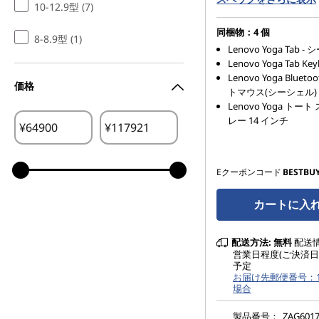
10-12.9型 (7)
同梱物：4 個
8-8.9型 (1)
Lenovo Yoga Tab 
Lenovo Yoga Tab Key
Lenovo Yoga Bluet
価格
トマウス(シーシェル)
Lenovo Yoga トー
レー 14 インチ
¥
¥
Eクーポンコード
BESTBU
カートに入
配送方法:
無料
配送情報
営業日程度(ご決済日
予定
お届け先郵便番号：10
場合
製品番号：
ZAG6017