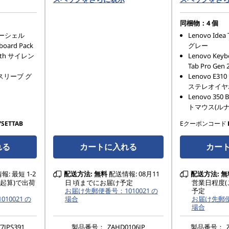
同梱物：4 個
- シーシェル
Lenovo Idea 
board Pack
グレー
ooth サイレン
Lenovo Keybo
Tab Pro Gen 
ト スリーブ グ
Lenovo E
ステレオイヤ
Lenovo 350
トマウス(ルナ
YSETTAB
Eクーポンコード
れる
カートに入れる
カー
: 最短 1-2
配送方法:
無料
配送情報: 08月11
配送方法:
無
起算)で出荷
日 頃までにお届け予定
営業日程度(
お届け先郵便番号：1010021 の
予定
10021 の
場合
お届け先郵便番
場合
7JPS391
製品番号：
ZAHD0106JP
製品番号：