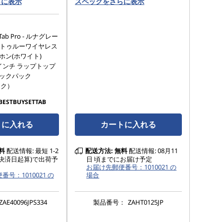
らに表示
スペックをさらに表示
 Tab Pro - ルナグレー
310 トゥルーワイヤレス
ホン(ホワイト)
5.6インチ ラップトップ
ックパック
ック）
BESTBUYSETTAB
トに入れる
カートに入れる
料
配送情報: 最短 1-2
配送方法:
無料
配送情報: 08月11
決済日起算)で出荷予
日 頃までにお届け予定
お届け先郵便番号：1010021 の
号：1010021 の
場合
ZAE40096JPS334
製品番号：
ZAHT0125JP