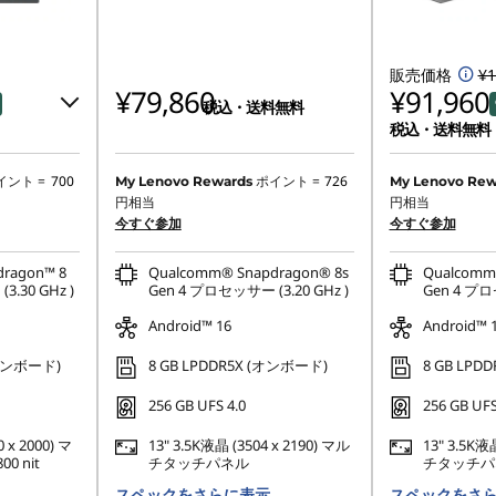
販売価格
¥1
¥79,860
¥91,960
税込・送料無料
税込・送料無料
特別割引 :
-¥40
イント =
700
ポイント =
726
My Lenovo Rewards
My Lenovo Rew
円相当
円相当
または
今すぐ参加
今すぐ参加
0
Eクーポン割引 
ragon™ 8
Qualcomm® Snapdragon® 8s
Qualcomm
ん
*特典の併用は
.30 GHz )
Gen 4 プロセッサー (3.20 GHz )
Gen 4 プロ
Android™ 16
Android™ 
(オンボード)
8 GB LPDDR5X (オンボード)
8 GB LPD
256 GB UFS 4.0
256 GB UFS
0 x 2000) マ
13" 3.5K液晶 (3504 x 2190) マル
13" 3.5K液
0 nit
チタッチパネル
チタッチパ
スペックをさらに表示
スペックをさ