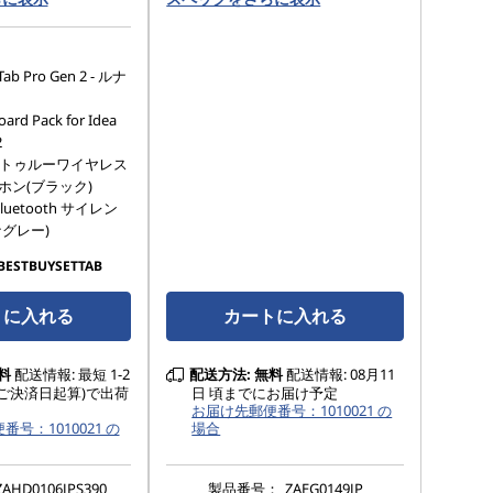
Tab Pro Gen 2 - ルナ
ard Pack for Idea
2
310 トゥルーワイヤレス
ホン(ブラック)
 Bluetooth サイレン
グレー)
BESTBUYSETTAB
トに入れる
カートに入れる
料
配送情報: 最短 1-2
配送方法:
無料
配送情報: 08月11
ご決済日起算)で出荷
日 頃までにお届け予定
お届け先郵便番号：1010021 の
号：1010021 の
場合
ZAHD0106JPS390
製品番号：
ZAEG0149JP