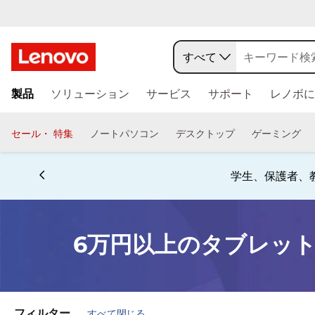
6
万
すべて
円
メ
製品
ソリューション
サービス
サポート
レノボに
イ
以
ン
コ
セール・ 特集
ノートパソコン
デスクトップ
ゲーミング
上
ン
テ
Currently displaying item 5 of 5
の
ン
お電話購入相談窓口 ☎ 法
ツ
タ
に
ス
ブ
6万円以上のタブレッ
キ
ッ
レ
プ
す
ッ
る
フィルター
すべて閉じる