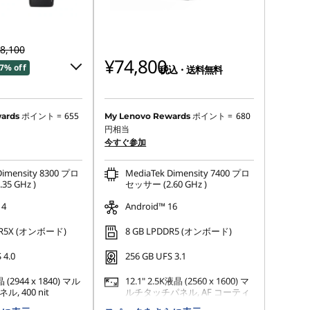
8,100
¥74,800
7% off
税込・送料無料
90
ポイント =
655
ポイント =
680
ards
My Lenovo Rewards
円相当
今すぐ参加
:
-¥6,050
Dimensity 8300 プロ
MediaTek Dimensity 7400 プロ
できません
5 GHz )
セッサー (2.60 GHz )
14
Android™ 16
DR5X (オンボード)
8 GB LPDDR5 (オンボード)
 4.0
256 GB UFS 3.1
晶 (2944 x 1840) マル
12.1" 2.5K液晶 (2560 x 1600) マ
, 400 nit
ルチタッチパネル, AF コーティ
ング, 800 nit, 120Hz