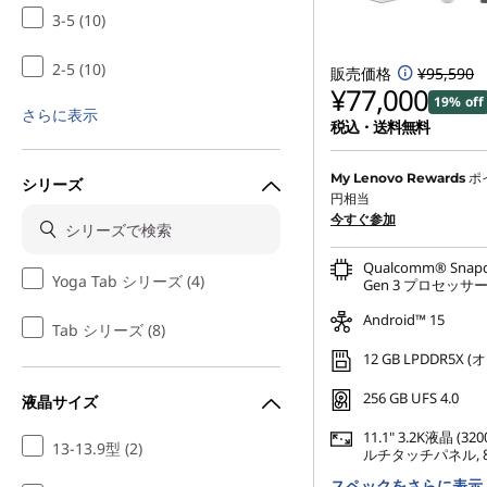
3-5 (10)
2-5 (10)
販売価格
¥95,590
¥77,000
19% off
さらに表示
税込・送料無料
特別割引 :
-¥9,900
ポ
My Lenovo Rewards
シリーズ
円相当
または
今すぐ参加
Eクーポン割引 :
-¥18,59
Qualcomm® Snapd
Yoga Tab シリーズ (4)
*特典の併用はできませ
Gen 3 プロセッサー (3
Android™ 15
Tab シリーズ (8)
12 GB LPDDR5X 
256 GB UFS 4.0
液晶サイズ
11.1" 3.2K液晶 (320
13-13.9型 (2)
ルチタッチパネル, 80
スペックをさらに表示