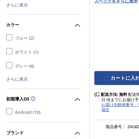
スペックをさらに表示
さらに表示
カラー
ブルー (2)
ホワイト (1)
グレー (4)
カートに入
さらに表示
配送方法:
無料
配送情報
初期導入OS
日 頃までにお届け予
お届け先郵便番号：10
場合
Android (10)
製品番号：
ZAG60
ブランド