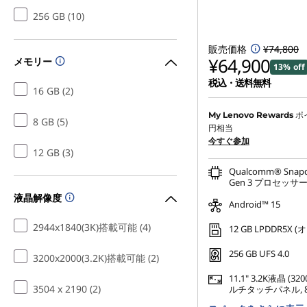
256 GB (10)
販売価格
¥74,800
¥64,900
メモリー
13% off
税込・送料無料
16 GB (2)
ポ
My Lenovo Rewards
8 GB (5)
円相当
今すぐ参加
12 GB (3)
Qualcomm® Snapd
Gen 3 プロセッサー (3
液晶解像度
Android™ 15
2944x1840(3K)搭載可能 (4)
12 GB LPDDR5X 
256 GB UFS 4.0
3200x2000(3.2K)搭載可能 (2)
11.1" 3.2K液晶 (320
3504 x 2190 (2)
ルチタッチパネル, 80