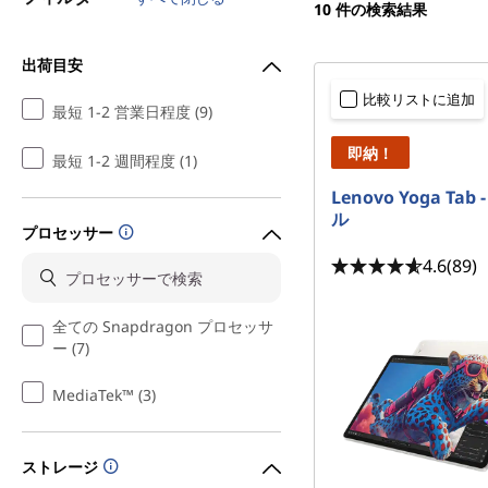
10
件の検索結果
ト
出荷目安
比較リストに追加
最短 1-2 営業日程度 (9)
即納！
最短 1-2 週間程度 (1)
Lenovo Yoga Tab
ル
プロセッサー
4.6
(89)
全ての Snapdragon プロセッサ
ー (7)
MediaTek™ (3)
ストレージ