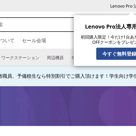
Lenovo P
Lenovo Pro法人
初回購入限定！今だけ1台あたり
ついて
セール会場
OFFクーポンをプレゼ
今すぐ無料登
ワークステーション
周辺機器
モニター
タブレット
ソフ
人:0120-148-333 法人専用ストア会員登録 (無料) 詳細は
こ
ト