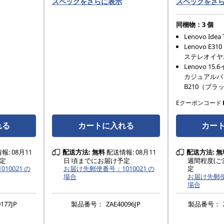
スペックをさらに表示
スペックをさ
同梱物：3 個
Lenovo Idea
Lenovo E
ステレオイヤ
Lenovo 1
カジュアルバ
B210（ブラ
Eクーポンコード
れる
カートに入れる
カー
: 08月11
配送方法:
無料
配送情報: 08月11
配送方法:
無
定
日 頃までにお届け予定
週間程度(ご
10021 の
お届け先郵便番号：1010021 の
定
場合
お届け先郵便番
場合
177JP
製品番号：
ZAE40096JP
製品番号：