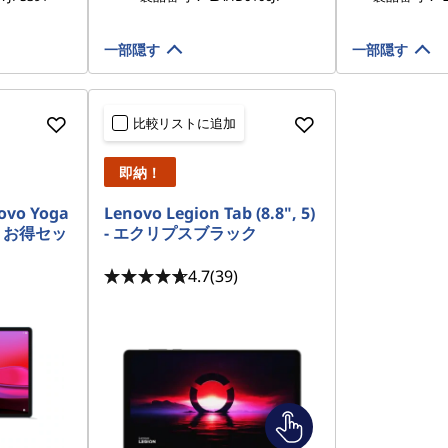
一部隠す
一部隠す
比較リストに追加
即納！
o Yoga
Lenovo Legion Tab (8.8", 5)
製品 お得セッ
- エクリプスブラック
4.7
(39)