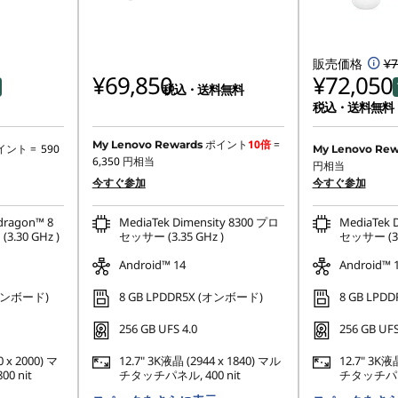
販売価格
¥7
¥69,850
¥72,050
税込・送料無料
税込・送料無料
特別割引 :
-¥1,7
ポイント
10倍
=
My Lenovo Rewards
イント =
590
My Lenovo Rew
6,350
円相当
円相当
または
今すぐ参加
今すぐ参加
Eクーポン割引 
ragon™ 8
MediaTek Dimensity 8300 プロ
MediaTek 
*特典の併用は
.30 GHz )
セッサー (3.35 GHz )
セッサー (3.3
Android™ 14
Android™ 
(オンボード)
8 GB LPDDR5X (オンボード)
8 GB LPD
256 GB UFS 4.0
256 GB UFS
0 x 2000) マ
12.7" 3K液晶 (2944 x 1840) マル
12.7" 3K液
0 nit
チタッチパネル, 400 nit
チタッチパネル