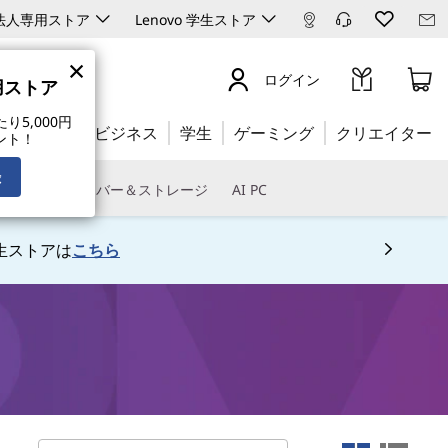
ro 法人専用ストア
Lenovo 学生ストア
×
ログイン
専用ストア
5,000円
公式ストア:
ビジネス
学生
ゲーミング
クリエイター
ント！
録
トウェア
サーバー＆ストレージ
AI PC
ちら
専用会場は
こちら