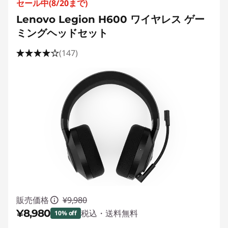
ホ
セール中(8/20まで)
Lenovo Legion H600 ワイヤレス ゲー
ン
ミングヘッドセット
、
(147)
イ
ヤ
ホ
ン
販売価格
¥9,980
¥8,980
税込・送料無料
10% off