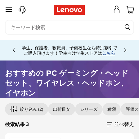
お
メインコンテンツにスキップする
す
す
Currently displaying item 4 of 5
め
学生、保護者、教職員、予備校生なら特別割引で
ご購入頂けます！学生向け学生ストアは
こちら
の
おすすめの PC ゲーミング・ヘッド
P
セット、ワイヤレス・ヘッドホン、
C
イヤホン
Original Price 9900.00 JPY Discounted Price 
Original Price 9980.00 JPY Discounted Price 
Original Price 9980.00 JPY Discounted Price 
ゲ
絞り込み
(2)
出荷目安
シリーズ
種類
評価ス
ー
検索結果 3
並べ替え
ミ