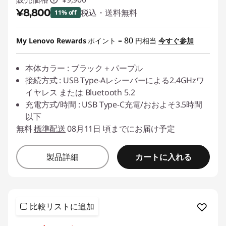
¥8,800
税込・送料無料
11% off
ワ
特別割引 :
-¥1,100
イ
80
My Lenovo Rewards
ポイント =
円相当
今すぐ参加
ヤ
本体カラー : ブラック＋パープル
接続方式 : USB Type-Aレシーバーによる2.4GHzワ
レ
イヤレス または Bluetooth 5.2
充電方式/時間 : USB Type-C充電/おおよそ3.5時間
ス
以下
無料
標準配送
08月11日 頃までにお届け予定
・
ヘ
カートに入れる
製品詳細
ッ
ド
比較リストに追加