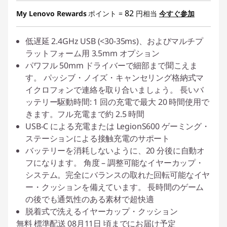
特別割引 :
-¥1,000
82
My Lenovo Rewards
ポイント =
円相当
今すぐ参加
低遅延 2.4GHz USB (<30-35ms)、およびマルチプ
ラットフォーム用 3.5mm オプション
パワフル 50mm ドライバーで細部まで聞こえま
す。 パッシブ・ノイズ・キャンセリング格納式マ
イクロフォンで連絡を取り合いましょう。 長いバ
ッテリー駆動時間: 1 回の充電で最大 20 時間使用で
きます。フル充電まで約 2.5 時間
USB-C による充電または LegionS600 ゲーミング・
ステーションによる接触充電のサポート
バッテリーを消耗しないように、20 分後に自動オ
フになります。 角度 – 調整可能なイヤーカップ・
システム。完全にバランスの取れた回転可能なイヤ
ー・クッションを備えています。 長時間のゲーム
の後でも通気性のある素材で超快適
脱着式で洗えるイヤーカップ・クッション
無料
標準配送
08月11日 頃までにお届け予定