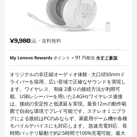
¥9,980
税込・送料無料
91
My Lenovo Rewards
ポイント =
円相当
今すぐ参加
オリジナルの非圧縮オーディオ体験 - 大口径50mmド
ライバーを採用、広い音域で正確なサウンドを実現し
ます。ワイヤレス、有線 2通りの接続方法が利用可
能、USBレシーバーを用いた2.4GHzワイヤレス連接
は、接続の安定性と低遅延を実現。最長12ｍの動作範
囲で自由な環境でプレイ可能です。ステレオミニプラ
グによる接続はPCのみならず、家庭用ゲーム機や各種
モバイルデバイスにも対応します。 急速充電対応、長
時間バッテリ駆動で約2.5時間で100%充電可能。最大