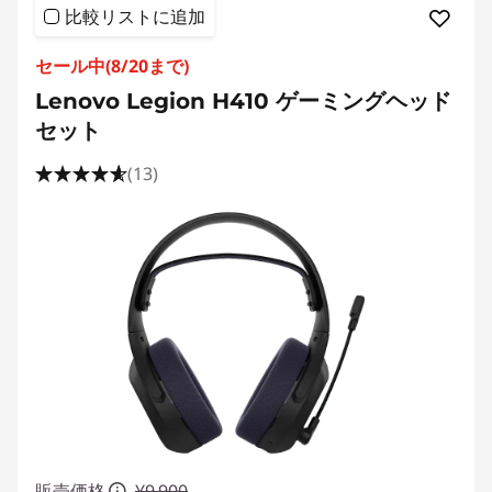
比較リストに追加
ン
セール中(8/20まで)
グ
Lenovo Legion H410 ゲーミングヘッド
・
セット
ヘ
(13)
ッ
ド
セ
ッ
ト
、
販売価格
¥9,900