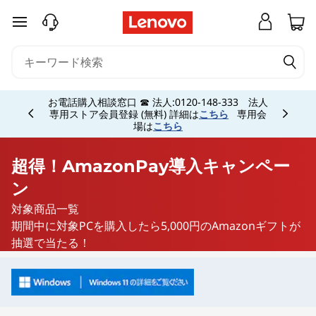
超
メインコンテンツにスキップする
得
！
Currently displaying item 5 of 5
お電話購入相談窓口 ☎ 法人:0120-148-333 法人
A
専用ストア会員登録 (無料) 詳細は
こちら
専用会
場は
こちら
m
超得！AmazonPay導入キャンペー
a
ン
z
対象商品一覧
期間中に対象PCを購入したら5,000円のAmazonギフトが
o
抽選で当たる！
n
P