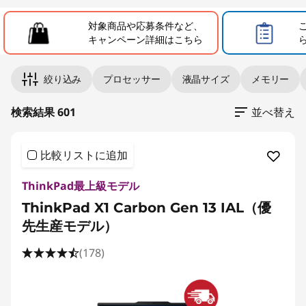
a
対象商品や応募条件など、
y
キャンペーン詳細はこちら
導
Original Price 391820.00 JPY Discounted Pric
Original Price 291500.00 JPY Discounted Pric
Original Price 487265.00 JPY Discounted Pric
Original Price 110980.00 JPY Discounted Price
Original Price 114100.00 JPY Discounted Price
Original Price 166100.00 JPY Discounted Price
Original Price 119801.00 JPY Discounted Price 
Original Price 119900.00 JPY Discounted Price
Original Price 122800.00 JPY Discounted Pric
Original Price 124800.00 JPY Discounted Pric
Original Price 124870.00 JPY Discounted Pric
Original Price 251900.00 JPY Discounted Pric
Original Price 251900.00 JPY Discounted Pric
Original Price 168300.00 JPY Discounted Pric
Original Price 127820.00 JPY Discounted Price
Original Price 128590.00 JPY Discounted Pric
Original Price 128810.00 JPY Discounted Price
絞り込み
プロセッサー
液晶サイズ
メモリー
入
検索結果 601
並べ替え
キ
ャ
比較リストに追加
ン
ThinkPad最上級モデル
ThinkPad X1 Carbon Gen 13 IAL（優
ペ
先生産モデル）
ー
(178)
ン