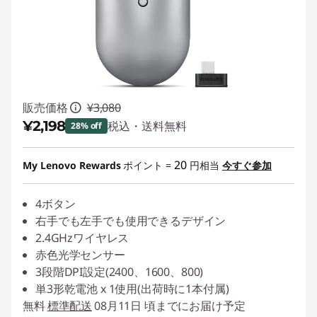
販売価格
¥3,080
¥2,198
税込・送料無料
28% off
特別割引 :
-¥882
20
My Lenovo Rewards
ポイント =
円相当
今すぐ参加
4ボタン
右手でも左手でも使用できるデザイン
2.4GHzワイヤレス
赤色光学センサー
3段階DPI設定(2400、1600、800)
単3形乾電池 x 1使用(出荷時に1本付属)
無料
標準配送
08月11日 頃までにお届け予定