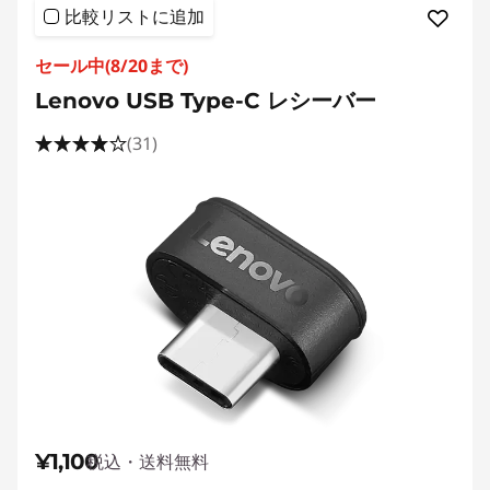
比較リストに追加
ス
セール中(8/20まで)
を
Lenovo USB Type-C レシーバー
購
(31)
入
|
ノ
ー
ト
パ
¥1,100
税込・送料無料
ソ