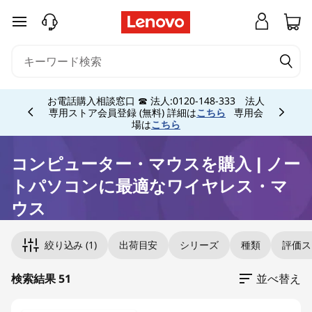
コ
メインコンテンツにスキップする
ン
ピ
Currently displaying item 5 of 5
お電話購入相談窓口 ☎ 法人:0120-148-333 法人
ュ
専用ストア会員登録 (無料) 詳細は
こちら
専用会
場は
こちら
ー
コンピューター・マウスを購入 | ノー
タ
トパソコンに最適なワイヤレス・マ
ー
ウス
Original Price 1100.00 JPY Discounted Price 1
Original Price 1100.00 JPY Discounted Price 1
Original Price 1210.00 JPY Discounted Price 12
Original Price 1650.00 JPY Discounted Price 1
Original Price 1980.00 JPY Discounted Price 1
Original Price 1980.00 JPY Discounted Price 1
Original Price 1980.00 JPY Discounted Price 1
Original Price 1980.00 JPY Discounted Price 1
Original Price 1980.00 JPY Discounted Price 1
Original Price 1980.00 JPY Discounted Price 1
Original Price 1980.00 JPY Discounted Price 1
Original Price 2090.00 JPY Discounted Price 
Original Price 2090.00 JPY Discounted Price 
Original Price 2090.00 JPY Discounted Price 
Original Price 3080.00 JPY Discounted Price 
Original Price 2420.00 JPY Discounted Price 
Original Price 2970.00 JPY Discounted Price 
Original Price 2200.00 JPY Discounted Price 
Original Price 2420.00 JPY Discounted Price 
Original Price 3850.00 JPY Discounted Price 
・
絞り込み
(1)
出荷目安
シリーズ
種類
評価ス
マ
検索結果 51
並べ替え
ウ