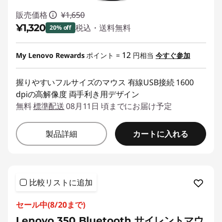
販売価格
¥1,650
¥1,320
税込・送料無料
20% off
特別割引 :
-¥330
12
My Lenovo Rewards
ポイント =
円相当
今すぐ参加
握りやすいフルサイズのマウス 有線USB接続 1600
dpiの高解像度 両手利き用デザイン
無料
標準配送
08月11日 頃までにお届け予定
カートに入れる
製品詳細
比較リストに追加
セール中(8/20まで)
Lenovo 350 Bluetooth サイレントマウ