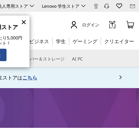
ro 法人専用ストア
Lenovo 学生ストア
×
ログイン
専用ストア
5,000円
公式ストア:
ビジネス
学生
ゲーミング
クリエイター
ント！
録
トウェア
サーバー＆ストレージ
AI PC
生ストアは
こちら