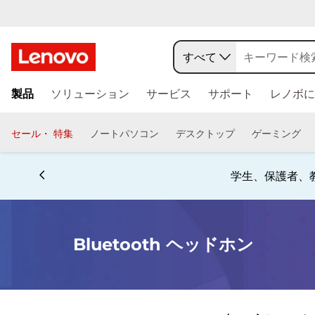
B
l
すべて
u
メ
製品
ソリューション
サービス
サポート
レノボに
イ
e
ン
コ
t
セール・ 特集
ノートパソコン
デスクトップ
ゲーミング
ン
o
テ
Currently displaying item 4 of 5
ン
学生、保護者、
o
ツ
に
t
ス
キ
Bluetooth ヘッドホン
h
ッ
プ
ヘ
す
る