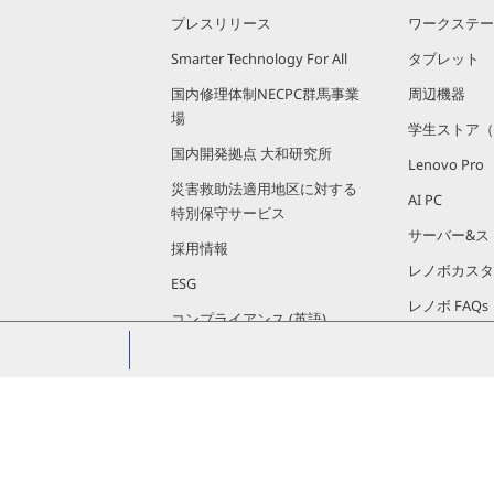
プレスリリース
ワークステー
Smarter Technology For All
タブレット
国内修理体制NECPC群馬事業
周辺機器
場
学生ストア（
国内開発拠点 大和研究所
Lenovo Pro
災害救助法適用地区に対する
AI PC
特別保守サービス
サーバー&ス
採用情報
レノボカスタ
ESG
レノボ FAQs
コンプライアンス (英語)
投資家向け情報 (英語)
PCの環境対応とリサイクル
Diversity & Inclusion推進の取
り組み