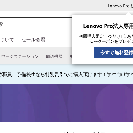
Lenovo P
Lenovo Pro法人
初回購入限定！今だけ1台あたり
ついて
セール会場
OFFクーポンをプレゼ
今すぐ無料登
ワークステーション
周辺機器
モニター
タブレット
ソフ
教職員、予備校生なら特別割引でご購入頂けます！学生向け学