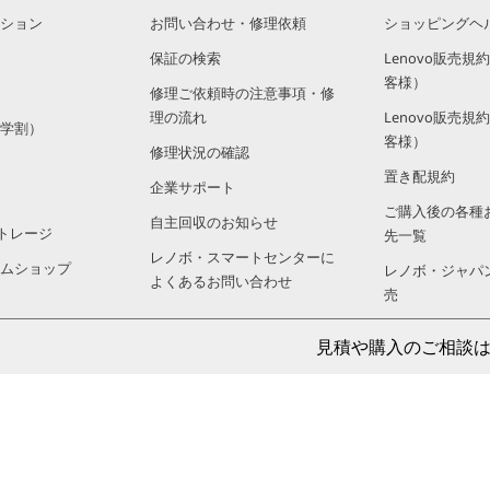
ション
お問い合わせ・修理依頼
ショッピングヘ
保証の検索
Lenovo販売
客様）
修理ご依頼時の注意事項・修
理の流れ
Lenovo販売
学割）
客様）
修理状況の確認
置き配規約
企業サポート
ご購入後の各種
自主回収のお知らせ
トレージ
先一覧
レノボ・スマートセンターに
ムショップ
レノボ・ジャパ
よくあるお問い合わせ
売
販売店のご案内
見積や購入のご相談は: 法人
注文ステータス
アフィリエイト
う！