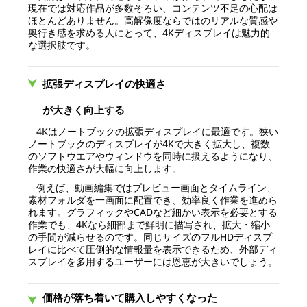
現在では対応作品が多数そろい、コンテンツ不足の心配は
ほとんどありません。高解像度ならではのリアルな質感や
奥行き感を求める人にとって、4Kディスプレイは魅力的
な選択肢です。
拡張ディスプレイの快適さ
が大きく向上する
4Kはノートブックの拡張ディスプレイに最適です。狭い
ノートブックのディスプレイが4Kで大きく拡大し、複数
のソフトウエアやウィンドウを同時に扱えるようになり、
作業の快適さが大幅に向上します。
例えば、動画編集ではプレビュー画面とタイムライン、
素材フォルダを一画面に配置でき、効率良く作業を進めら
れます。グラフィックやCADなど細かい表示を必要とする
作業でも、4Kなら細部まで鮮明に描写され、拡大・縮小
の手間が減らせるのです。同じサイズのフルHDディスプ
レイに比べて圧倒的な情報量を表示できるため、外部ディ
スプレイを多用するユーザーには恩恵が大きいでしょう。
価格が落ち着いて購入しやすくなった