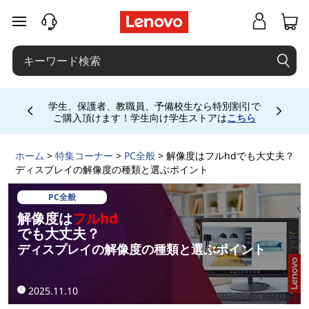
解
メインコンテンツにスキップする
像
度
は
学生、保護者、教職員、予備校生なら特別割引で
Currently displaying item 4 of
ご購入頂けます！学生向け学生ストアは
こちら
フ
ホーム
>
特集コーナー
>
PC全般
> 解像度はフルhdでも大丈夫？
ル
ディスプレイの解像度の種類と選ぶポイント
h
PC全般
解像度は
フルhd
d
でも大丈夫？
ディスプレイの解像度の種類と選ぶポイント
で
も
2025.11.10