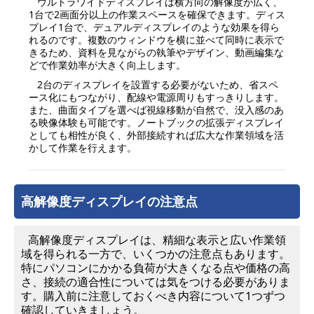
ウルトラワイドディスプレイは横方向の解像度が広く、
1台で2画面分以上の作業スペースを確保できます。ディス
プレイ1台で、デュアルディスプレイのような効果を得ら
れるのです。複数のウィンドウを横に並べて同時に表示で
きるため、資料を見ながらの執筆やデザイン、動画編集な
どで作業効率が大きく向上します。
2台のディスプレイを設置する必要がないため、省スペ
ース化にもつながり、配線や電源周りもすっきりします。
また、曲面タイプを選べば視線移動が自然で、没入感のあ
る映像体験も可能です。ノートブックの拡張ディスプレイ
としても相性が良く、外部接続すれば広大な作業領域を活
かして作業を行えます。
高解像度ディスプレイの注意点
高解像度ディスプレイは、精細な表示と広い作業領
域を得られる一方で、いくつかの注意点もあります。
特にパソコンにかかる負荷が大きくなる点や価格の高
さ、接続の適合性については気をつける必要がありま
す。購入前に注意しておくべき内容について1つずつ
確認していきましょう。