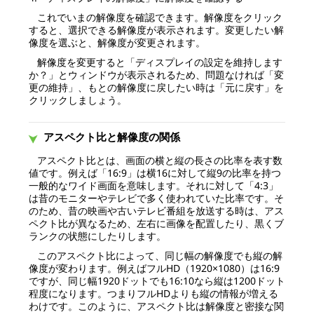
これでいまの解像度を確認できます。解像度をクリック
すると、選択できる解像度が表示されます。変更したい解
像度を選ぶと、解像度が変更されます。
解像度を変更すると「ディスプレイの設定を維持します
か？」とウィンドウが表示されるため、問題なければ「変
更の維持」、もとの解像度に戻したい時は「元に戻す」を
クリックしましょう。
アスペクト比と解像度の関係
アスペクト比とは、画面の横と縦の長さの比率を表す数
値です。例えば「16:9」は横16に対して縦9の比率を持つ
一般的なワイド画面を意味します。それに対して「4:3」
は昔のモニターやテレビで多く使われていた比率です。そ
のため、昔の映画や古いテレビ番組を放送する時は、アス
ペクト比が異なるため、左右に画像を配置したり、黒くブ
ランクの状態にしたりします。
このアスペクト比によって、同じ幅の解像度でも縦の解
像度が変わります。例えばフルHD（1920×1080）は16:9
ですが、同じ幅1920ドットでも16:10なら縦は1200ドット
程度になります。つまりフルHDよりも縦の情報が増える
わけです。このように、アスペクト比は解像度と密接な関