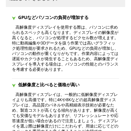
GPUなどパソコンの負荷が増加する
高解像度ディスプレイを使用する際は、パソコンに求め
られるスペックも高くなります。ディスプレイの解像度が
高くなると、パソコンが処理するピクセル数が増えます。
特に動画編集や3Dデータを扱う作業では高いグラフィッ
ク処理性能が要求されるため、GPUなどの負荷が増加し、
パソコンの動作が重くなりがちです。作業内容によっては
遅延やカクつきが発生することもあるため、高解像度ディ
スプレイを導入する場合は、パソコンの性能とのバランス
を考慮する必要があります。
低解像度と比べると価格が高い
高解像度ディスプレイは、一般的に低解像度ディスプレ
イよりも高価です。特に4Kや8Kなどの超高解像度ディス
プレイは、高品質のパネルや高精細表示技術が必要なた
め、製造コストが高くなる傾向があります。解像度が高く
ても安価なモデルもありますが、リフレッシュレートや応
答速度が低い場合があるので注意しましょう。ディスプレ
イを選ぶ際は解像度だけにこだわらず、用途に応じてどの