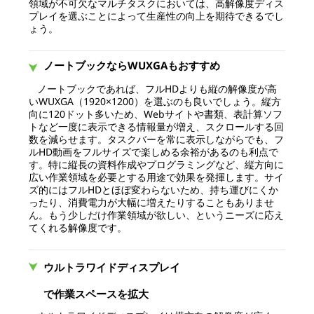
領域が不可欠なマルチタスクにおいては、高解像度ディス
プレイを選ぶことによって生産性の向上を期待できるでし
ょう。
ノートブックならWUXGAもおすすめ
ノートブックであれば、フルHDよりも縦の解像度が高
いWUXGA（1920×1200）を選ぶのも良いでしょう。縦方
向に120ドット多いため、Webサイトや書類、表計算ソフ
トなど一度に表示できる情報量が増え、スクロールする回
数を減らせます。タスクバーを常に表示しながらでも、フ
ルHD動画をフルサイズで楽しめる余裕があるのも利点で
す。特に縦長の資料作成やプログラミングなど、縦方向に
広い作業領域を必要とする用途で効果を発揮します。サイ
ズ的にはフルHDとほぼ変わらないため、持ち運びにくか
ったり、消費電力が大幅に増えたりすることもありませ
ん。もう少しだけ作業領域が欲しい、というニーズに応え
てくれる解像度です。
ウルトラワイドディスプレイ
で作業スペースを拡大