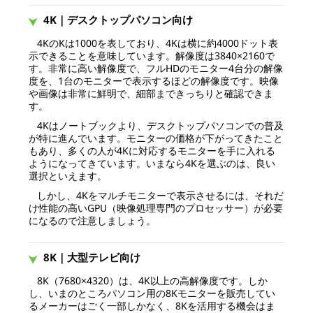
4K｜デスクトップパソコン向け
4KのKは1000を表しており、4Kは横に約4000ドット表
示できることを意味しています。解像度は3840×2160で
す。非常に高い解像度で、フルHDのモニター4台分の解像
度を、1台のモニターで表示するほどの解像度です。映像
や画像は非常に鮮明で、細部まできっちりと確認できま
す。
4Kはノートブックより、デスクトップパソコンでの普及
が特に進んでいます。モニターの価格が下がってきたこと
もあり、多くの人が4Kに対応するモニターを手に入れる
ようになってきています。いまなら4Kを選ぶのは、良い
選択といえます。
しかし、4Kをマルチモニターで表示させるには、それだ
け性能の高いGPU（映像処理専門のプロセッサー）が必要
になるので注意しましょう。
8K｜大型テレビ向け
8K（7680×4320）は、4K以上の高解像度です。しか
し、いまのところパソコン用の8Kモニターを販売してい
るメーカーはごく一部しかなく、8Kを活用する機会はま