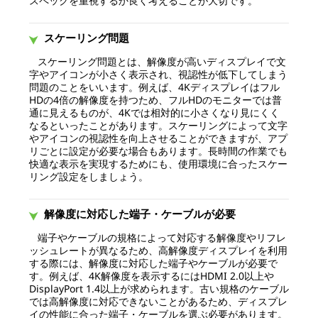
スペックを重視するか良く考えることが大切です。
スケーリング問題
スケーリング問題とは、解像度が高いディスプレイで文
字やアイコンが小さく表示され、視認性が低下してしまう
問題のことをいいます。例えば、4Kディスプレイはフル
HDの4倍の解像度を持つため、フルHDのモニターでは普
通に見えるものが、4Kでは相対的に小さくなり見にくく
なるといったことがあります。スケーリングによって文字
やアイコンの視認性を向上させることができますが、アプ
リごとに設定が必要な場合もあります。長時間の作業でも
快適な表示を実現するためにも、使用環境に合ったスケー
リング設定をしましょう。
解像度に対応した端子・ケーブルが必要
端子やケーブルの規格によって対応する解像度やリフレ
ッシュレートが異なるため、高解像度ディスプレイを利用
する際には、解像度に対応した端子やケーブルが必要で
す。例えば、4K解像度を表示するにはHDMI 2.0以上や
DisplayPort 1.4以上が求められます。古い規格のケーブル
では高解像度に対応できないことがあるため、ディスプレ
イの性能に合った端子・ケーブルを選ぶ必要があります。