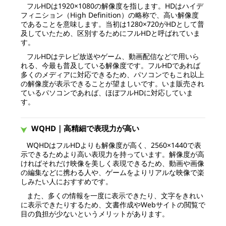
フルHDは1920×1080の解像度を指します。HDはハイデ
フィニション（High Definition）の略称で、高い解像度
であることを意味します。当初は1280×720がHDとして普
及していたため、区別するためにフルHDと呼ばれていま
す。
フルHDはテレビ放送やゲーム、動画配信などで用いら
れる、今最も普及している解像度です。フルHDであれば
多くのメディアに対応できるため、パソコンでもこれ以上
の解像度が表示できることが望ましいです。いま販売され
ているパソコンであれば、ほぼフルHDに対応していま
す。
WQHD｜高精細で表現力が高い
WQHDはフルHDよりも解像度が高く、2560×1440で表
示できるためより高い表現力を持っています。解像度が高
ければそれだけ映像を美しく表現できるため、動画や画像
の編集などに携わる人や、ゲームをよりリアルな映像で楽
しみたい人におすすめです。
また、多くの情報を一度に表示できたり、文字をきれい
に表示できたりするため、文書作成やWebサイトの閲覧で
目の負担が少ないというメリットがあります。