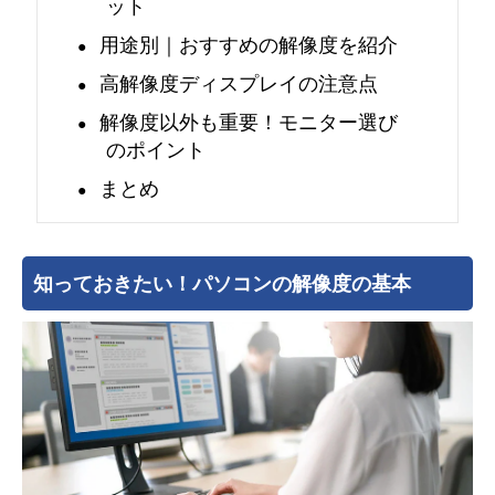
ット
の
用途別｜おすすめの解像度を紹介
高解像度ディスプレイの注意点
解
解像度以外も重要！モニター選び
像
のポイント
度
まとめ
の
知っておきたい！パソコンの解像度の基本
種
類
と
選