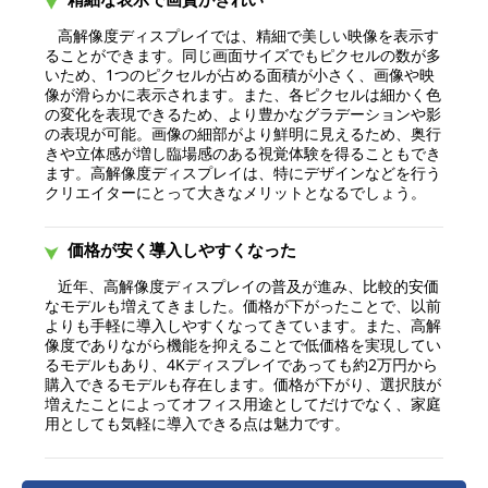
高解像度ディスプレイでは、精細で美しい映像を表示す
ることができます。同じ画面サイズでもピクセルの数が多
いため、1つのピクセルが占める面積が小さく、画像や映
像が滑らかに表示されます。また、各ピクセルは細かく色
の変化を表現できるため、より豊かなグラデーションや影
の表現が可能。画像の細部がより鮮明に見えるため、奥行
きや立体感が増し臨場感のある視覚体験を得ることもでき
ます。高解像度ディスプレイは、特にデザインなどを行う
クリエイターにとって大きなメリットとなるでしょう。
価格が安く導入しやすくなった
近年、高解像度ディスプレイの普及が進み、比較的安価
なモデルも増えてきました。価格が下がったことで、以前
よりも手軽に導入しやすくなってきています。また、高解
像度でありながら機能を抑えることで低価格を実現してい
るモデルもあり、4Kディスプレイであっても約2万円から
購入できるモデルも存在します。価格が下がり、選択肢が
増えたことによってオフィス用途としてだけでなく、家庭
用としても気軽に導入できる点は魅力です。