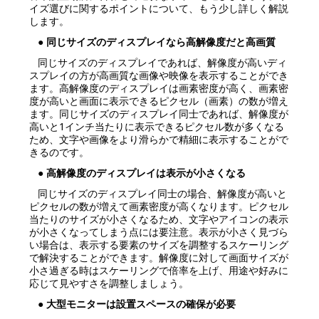
イズ選びに関するポイントについて、もう少し詳しく解説
します。
● 同じサイズのディスプレイなら高解像度だと高画質
同じサイズのディスプレイであれば、解像度が高いディ
スプレイの方が高画質な画像や映像を表示することができ
ます。高解像度のディスプレイは画素密度が高く、画素密
度が高いと画面に表示できるピクセル（画素）の数が増え
ます。同じサイズのディスプレイ同士であれば、解像度が
高いと1インチ当たりに表示できるピクセル数が多くなる
ため、文字や画像をより滑らかで精細に表示することがで
きるのです。
● 高解像度のディスプレイは表示が小さくなる
同じサイズのディスプレイ同士の場合、解像度が高いと
ピクセルの数が増えて画素密度が高くなります。ピクセル
当たりのサイズが小さくなるため、文字やアイコンの表示
が小さくなってしまう点には要注意。表示が小さく見づら
い場合は、表示する要素のサイズを調整するスケーリング
で解決することができます。解像度に対して画面サイズが
小さ過ぎる時はスケーリングで倍率を上げ、用途や好みに
応じて見やすさを調整しましょう。
● 大型モニターは設置スペースの確保が必要