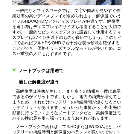
一般的なオフィスワークでは、文字や図表が見やすく作
業効率の高いディスプレイが求められます。解像度でいう
とフルHDやQHDなどのディスプレイが好適です。解像度
を選ぶ際はディスプレイのサイズも考慮することが大切で
すが、一般的なビジネスでデスクに設置して使用するディ
スプレイは27インチ以下のものが多いでしょう。このサイ
ズであればフルHDやQHDでも十分な表示領域を確保する
ことができ、価格もリーズナブルなモデルが多いため、コ
スパ重視の人にもおすすめです。
ノートブックは用途で
適した解像度が違う
高解像度は映像が美しく、また多くの情報を一度に表示
できるのがメリットです。しかし、電力の消費が増えてし
まうため、それだけバッテリーの持続時間が短くなるとい
うデメリットがあります。そういった事情から、外出先に
頻繁に持っていくようなノートブックだと、高解像度はモ
バイル性の足を引っ張ってしまうおそれがあります。
ノートブックであれば、フルHDまたはWUXGAだと、バ
ッテリーの持続時間と解像度のバランスが良いのでおすす