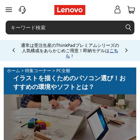
イ
メインコンテンツにスキップする
ラ
ス
通常は受注生産のThinkPadプレミアムシリーズの
ト
人気構成をあらかじめご用意！即納モデルは
こち
Currently displaying item 2 of
ら
！
を
ホーム
>
特集コーナー
>
PC全般
描
イラストを描くためのパソコン選び！お
すすめの環境やソフトとは？
く
た
め
の