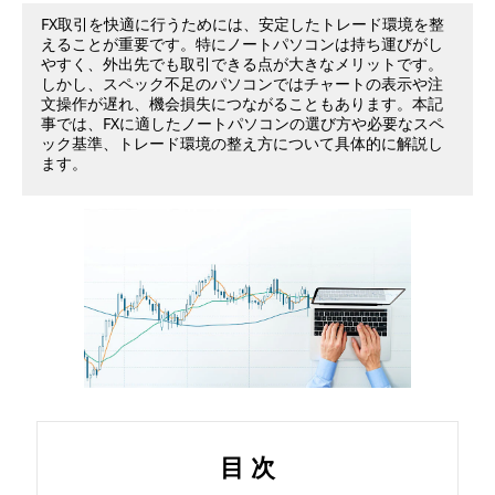
ト
FX取引を快適に行うためには、安定したトレード環境を整
えることが重要です。特にノートパソコンは持ち運びがし
やすく、外出先でも取引できる点が大きなメリットです。
パ
しかし、スペック不足のパソコンではチャートの表示や注
文操作が遅れ、機会損失につながることもあります。本記
ソ
事では、FXに適したノートパソコンの選び方や必要なスペ
ック基準、トレード環境の整え方について具体的に解説し
ます。
コ
ン
の
選
び
方
目 次
！