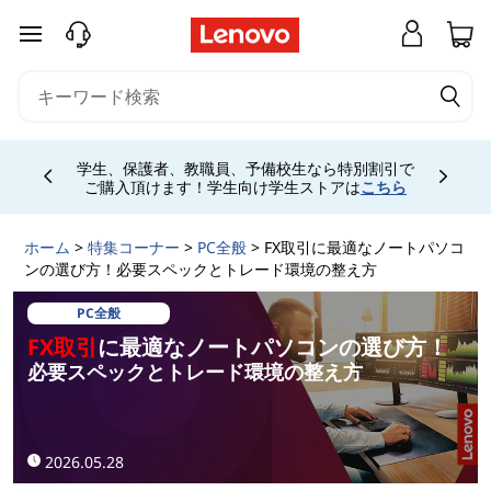
F
メインコンテンツにスキップする
X
取
引
お電話購入相談窓口 ☎ 法人:0120-148-333 法人
専用ストア会員登録 (無料) 詳細は
こちら
専用会
Currently displaying item 5 of
場は
こちら
に
ホーム
>
特集コーナー
>
PC全般
> FX取引に最適なノートパソコ
最
ンの選び方！必要スペックとトレード環境の整え方
適
PC全般
FX取引
に最適なノートパソコンの選び方！
な
必要スペックとトレード環境の整え方
ノ
ー
2026.05.28