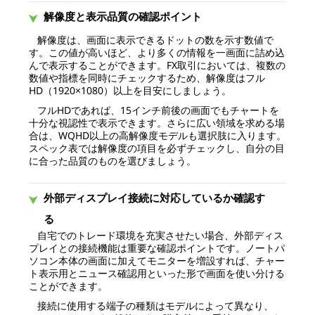
解像度と表示品質の確認ポイント
解像度は、画面に表示できるドットの数を示す数値で
す。この値が高いほど、より多くの情報を一画面に詰め込
んで表示することができます。FX取引においては、複数の
数値や指標を同時にチェックするため、解像度はフル
HD（1920×1080）以上を目安にしましょう。
フルHDであれば、15インチ前後の画面でもチャートを
十分な視認性で表示できます。さらに広い領域を求める場
合は、WQHD以上の高解像度モデルも選択肢に入ります。
スペック表では解像度の項目を必ずチェックし、自分の目
に合った品質のものを選びましょう。
外部ディスプレイ接続に対応しているか確認す
る
自宅でのトレード環境を充実させたい場合、外部ディス
プレイとの接続機能は重要な確認ポイントです。ノートパ
ソコン本体の画面に加えてモニターを増設すれば、チャー
ト表示用とニュース確認用といった形で画面を使い分ける
ことができます。
接続に使用する端子の種類はモデルによって異なり、