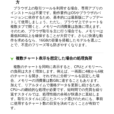
方
ブラウザ上の取引ツールを利用する場合、専用アプリの
インストールは不要です。動作要件はOSやブラウザのバ
ージョンに依存するため、基本的には最新版にアップデー
トして使用しましょう。ただし、ブラウザ上でチャートを
複数タブで開くと、メモリーの消費量は急激に増えます。
そのため、ブラウザ取引を主に行う場合でも、メモリーは
最低8GB以上を確保することが大切です。さらに快適な動
作を求めるなら、16GBの容量を搭載したモデルを選ぶこ
とで、不意のフリーズ等も防ぎやすくなります。
複数チャート表示を想定した場合の処理負荷
複数のチャートを同時に表示すると、CPUとメモリーへ
の負荷は大きく増加します。例えば、一画面に4枚から6枚
のチャートを開き、それぞれに分析ツールを設定した場
合、メモリーの消費量は数GBに達することもあります。
加えて、リアルタイムで価格データを更新し続けるため、
CPUへの継続的な処理が必要です。短時間での売買を繰り
返すスタイルでは、処理性能の余裕が快適さに直結しま
す。取引スタイルに応じたスペック選びのためにも、事前
に使用するチャート数の目安を決めておくことが有効で
す。