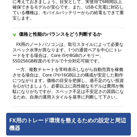
に考えておきましょう。目安として、実使用で6時間以上
確保できるモデルが安心です。また、USB-C充電に対応し
ている機種は、モバイルバッテリーからの給電もできて重
宝します。
価格と性能のバランスをどう判断するか
FX用のノートパソコンは、取引スタイルによって必要な
スペック水準が異なります。1つの通貨ペアを中心にトレ
ードをする場合は、Core i5や8GBのメモリー、
SSD256GB程度のモデルで十分対応可能です。
一方、複数チャートを常時表示しながら自動売買を稼働
させる場合は、Core i7や16GB以上の構成が安定した動作
につながります。価格の目安を把握し、過不足のない投資
を心がけましょう。必要以上に高性能なモデルは費用が無
駄になりがちですが、スペック不足は不安定さの原因にな
るため、自身の運用スタイルを基準に判断して下さい。
FX用のトレード環境を整えるための設定と周辺
機器