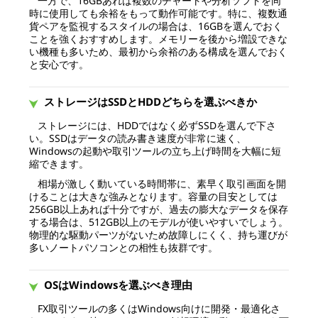
一方で、16GBあれば複数のチャートや分析ソフトを同
時に使用しても余裕をもって動作可能です。特に、複数通
貨ペアを監視するスタイルの場合は、16GBを選んでおく
ことを強くおすすめします。メモリーを後から増設できな
い機種も多いため、最初から余裕のある構成を選んでおく
と安心です。
ストレージはSSDとHDDどちらを選ぶべきか
ストレージには、HDDではなく必ずSSDを選んで下さ
い。SSDはデータの読み書き速度が非常に速く、
Windowsの起動や取引ツールの立ち上げ時間を大幅に短
縮できます。
相場が激しく動いている時間帯に、素早く取引画面を開
けることは大きな強みとなります。容量の目安としては
256GB以上あれば十分ですが、過去の膨大なデータを保存
する場合は、512GB以上のモデルが使いやすいでしょう。
物理的な駆動パーツがないため故障しにくく、持ち運びが
多いノートパソコンとの相性も抜群です。
OSはWindowsを選ぶべき理由
FX取引ツールの多くはWindows向けに開発・最適化さ