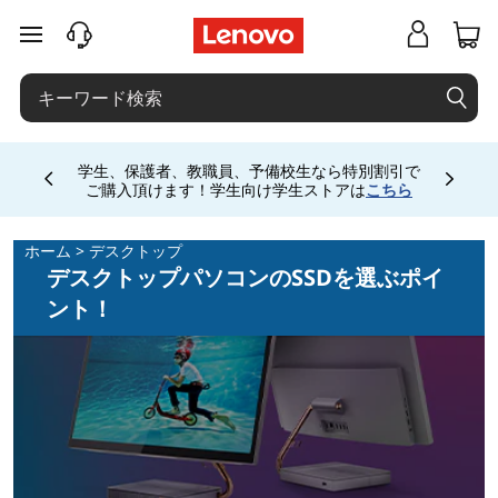
デ
メインコンテンツにスキップする
ス
ク
ト
学生、保護者、教職員、予備校生なら特別割引で
Currently displaying item 4 of
ご購入頂けます！学生向け学生ストアは
こちら
ッ
ホーム
>
デスクトップ
プ
デスクトップパソコンのSSDを選ぶポイ
ント！
パ
ソ
コ
ン