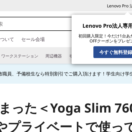
Lenovo P
Lenovo Pro法人
初回購入限定！今だけ1台あたり
ついて
セール会場
OFFクーポンをプレゼ
今すぐ無料登
ワークステーション
周辺機器
モニター
タブレット
ソフ
教職員、予備校生なら特別割引でご購入頂けます！学生向け学
Currently displaying item 4 of
まった
＜Yoga Slim 7
やプライベートで
使っ