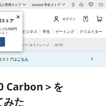
ro 法人専用ストア
Lenovo 学生ストア
×
ログイン
専用ストア
5,000円
公式ストア:
ビジネス
学生
ゲーミング
クリエイター
ント！
録
トウェア
サーバー＆ストレージ
AI PC
生ストアは
こちら
 5
60 Carbon＞を
てみた