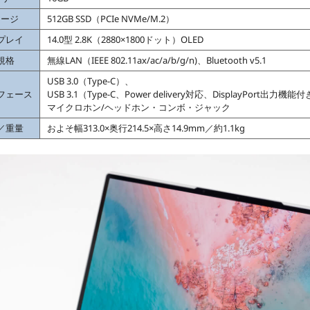
レージ
512GB SSD（PCIe NVMe/M.2）
プレイ
14.0型 2.8K（2880×1800ドット）OLED
規格
無線LAN（IEEE 802.11ax/ac/a/b/g/n)、Bluetooth v5.1
USB 3.0（Type-C）、
フェース
USB 3.1（Type-C、Power delivery対応、DisplayPort出力機能
マイクロホン/ヘッドホン・コンボ・ジャック
／重量
およそ幅313.0×奥行214.5×高さ14.9mm／約1.1kg