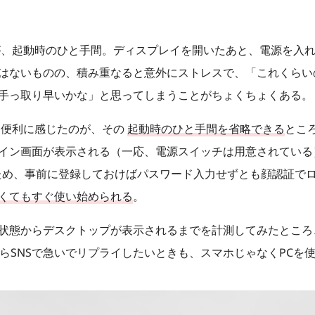
が、起動時のひと手間。ディスプレイを開いたあと、電源を入
はないものの、積み重なると意外にストレスで、「これくらい
手っ取り早いかな」と思ってしまうことがちょくちょくある。
っていて便利に感じたのが、その
起動時のひと手間を省略できる
とこ
イン画面が表示される（一応、電源スイッチは用意されている）。
いるため、事前に登録しておけばパスワード入力せずとも顔認証
くてもすぐ使い始められる
。
状態からデスクトップが表示されるまでを計測してみたところ
らSNSで急いでリプライしたいときも、スマホじゃなくPCを