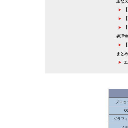
主な
【
【
【
処理
【
まと
プロセ
O
グラフ
メ