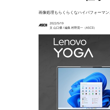
u
p
画像処理もらくらくなハイパフォーマン
Y
2022/5/19
文 山口優 / 編集 村野晃一（ASCII）
o
g
a
S
l
i
m
7