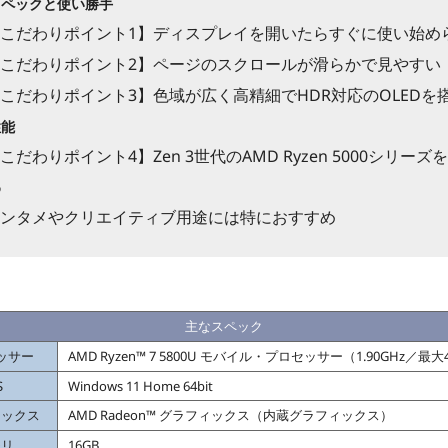
スペックと使い勝手
こだわりポイント1】ディスプレイを開いたらすぐに使い始め
こだわりポイント2】ページのスクロールが滑らかで見やすい
こだわりポイント3】色域が広く高精細でHDR対応のOLEDを
性能
こだわりポイント4】Zen 3世代のAMD Ryzen 5000シリーズ
め
エンタメやクリエイティブ用途には特におすすめ
主なスペック
ッサー
AMD Ryzen™ 7 5800U モバイル・プロセッサー（1.90GHz／最大4
S
Windows 11 Home 64bit
ィックス
AMD Radeon™ グラフィックス（内蔵グラフィックス）
モリ
16GB