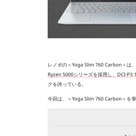
6
0
C
a
r
レノボの＜Yoga Slim 760 Carbon＞は
b
Ryzen 5000シリーズを採用し、DCI-P
o
クを誇っている。
n
今回は、＜Yoga Slim 760 Ca