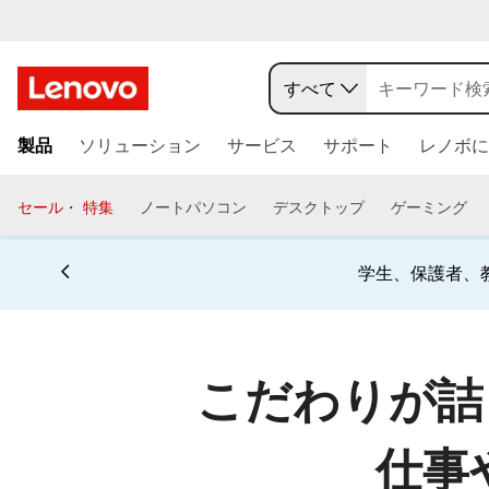
A
r
すべて
t
メ
製品
ソリューション
サービス
サポート
レノボに
イ
i
ン
コ
c
セール・ 特集
ノートパソコン
デスクトップ
ゲーミング
ン
l
テ
ン
学生、保護者、
e
ツ
に
T
ス
キ
こだわりが詰
i
ッ
プ
e
す
仕事
る