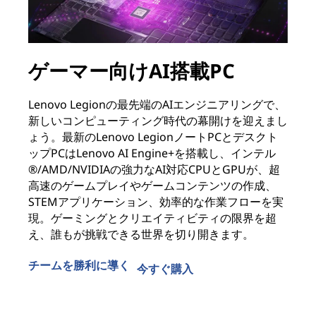
ゲーマー向けAI搭載PC
学
Lenovo Legionの最先端のAIエンジニアリングで、
レ
新しいコンピューティング時代の幕開けを迎えまし
が
ょう。最新のLenovo LegionノートPCとデスクト
築
ップPCはLenovo AI Engine+を搭載し、インテル
世
®/AMD/NVIDIAの強力なAI対応CPUとGPUが、超
性
高速のゲームプレイやゲームコンテンツの作成、
験
STEMアプリケーション、効率的な作業フローを実
ら
現。ゲーミングとクリエイティビティの限界を超
ま
え、誰もが挑戦できる世界を切り開きます。
学
チームを勝利に導く
次
今すぐ購入
ゲーマー向けAI搭載PC
学生