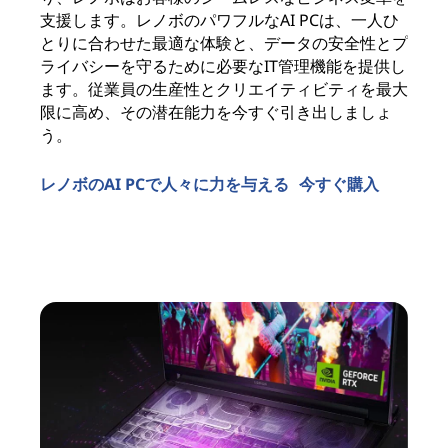
エ
支援します。レノボのパワフルなAI PCは、一人ひ
大
とりに合わせた最適な体験と、データの安全性とプ
用
ライバシーを守るために必要なIT管理機能を提供し
し
ます。従業員の生産性とクリエイティビティを最大
を
限に高め、その潜在能力を今すぐ引き出しましょ
間
う。
Le
レノボのAI PCで人々に力を与える
今すぐ購入
今
ビジネス向けAI PC
ク