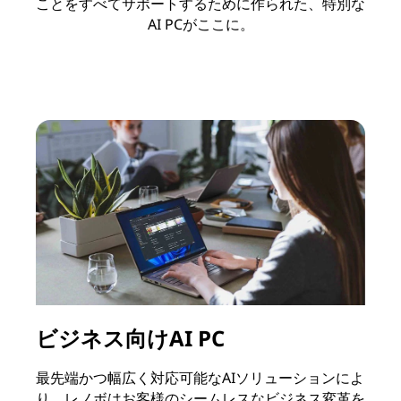
ことをすべてサポートするために作られた、特別な
AI PCがここに。
ビジネス向けAI PC
ク
最先端かつ幅広く対応可能なAIソリューションによ
L
り、レノボはお客様のシームレスなビジネス変革を