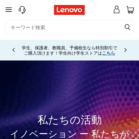
W
メインコンテンツにスキップする
h
a
t
学生、保護者、教職員、予備校生なら特別割引で
Currently displaying item 4 of
ご購入頂けます！学生向け学生ストアは
こちら
W
e
D
o
私たちの活動
イノベーション ー 私たちが