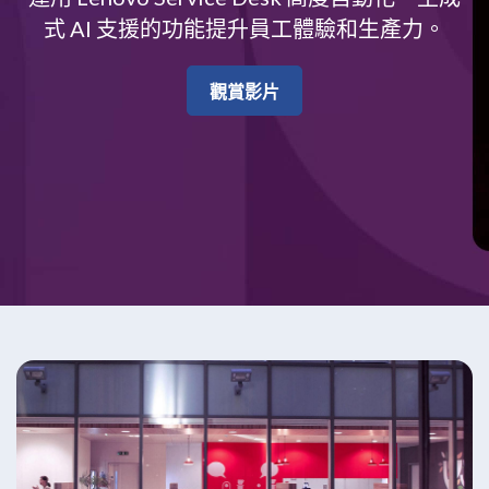
i
式 AI 支援的功能提升員工體驗和生產力。
c
e
觀賞影片
D
e
s
k