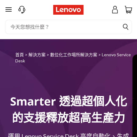
L
跳至主要內容
e
n
o
首頁
>
解決方案
>
數位化工作場所解決方案
>
Lenovo Service
v
Desk
o
S
e
Smarter 透過超個人化
r
的支援釋放超高生產力
v
運用 Lenovo Service Desk 高度自動化、生成