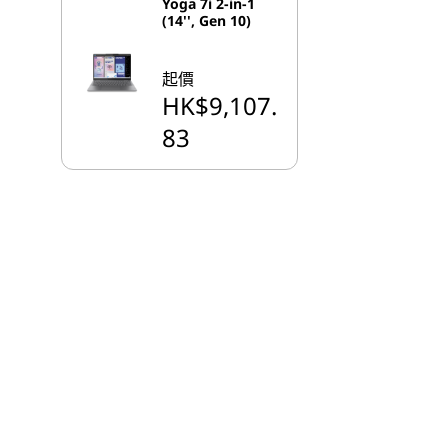
Yoga 7i 2-in-1
(14'', Gen 10)
起價
HK$9,107.
83