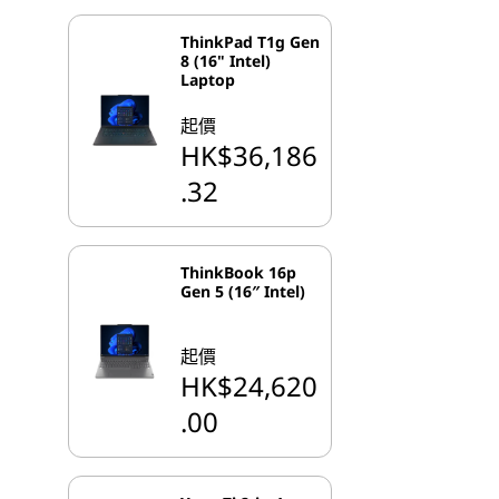
ThinkPad T1g Gen
8 (16" Intel)
Laptop
起價
HK$36,186
.32
ThinkBook 16p
Gen 5 (16″ Intel)
起價
HK$24,620
.00