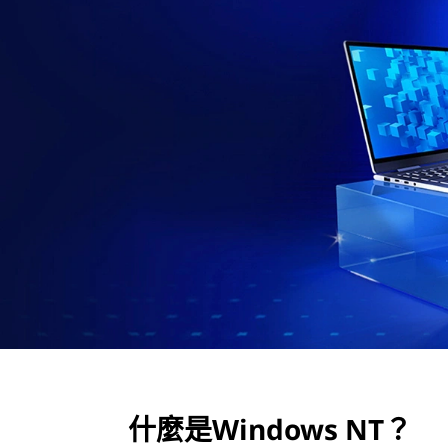
N
T
？
什麼是Windows NT？