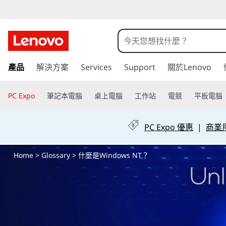
什
麼
是
跳
產品
解決方案
Services
Support
關於Lenovo
至
W
主
要
PC Expo
筆記本電腦
桌上電腦
工作站
電競
平板電腦
i
內
容
n
PC Expo 優惠
|
商業用 
d
Home
>
Glossary
> 什麼是Windows NT？
o
w
s