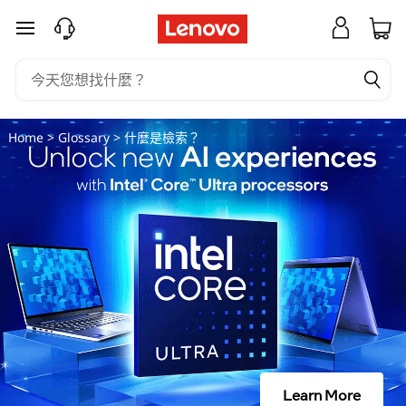
什
跳至主要內容
麼
是
檢
Home
>
Glossary
> 什麼是檢索？
索
？
Learn More