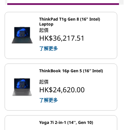
ThinkPad T1g Gen 8 (16" Intel)
Laptop
起價
HK$36,217.51
了解更多
ThinkBook 16p Gen 5 (16″ Intel)
起價
HK$24,620.00
了解更多
Yoga 7i 2-in-1 (14'', Gen 10)