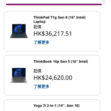
ThinkPad T1g Gen 8 (16" Intel)
Laptop
起價
HK$36,217.51
了解更多
ThinkBook 16p Gen 5 (16″ Intel)
起價
HK$24,620.00
了解更多
Yoga 7i 2-in-1 (14'', Gen 10)