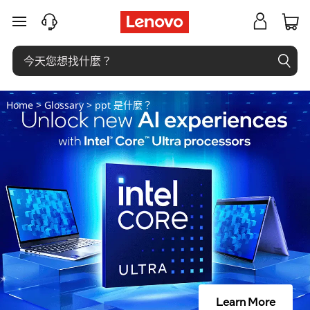
什
跳至主要內容
麼
是
幻
Home
>
Glossary
> ppt 是什麼？
燈
片
(
P
P
T
Learn More