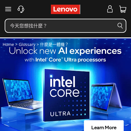
什
跳至主要內容
麼
是
一
Home
>
Glossary
> 什麼是一體機？
體
機
？
Learn More