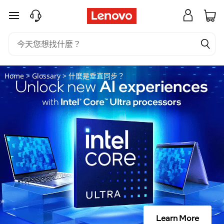
什
跳至主要內容
麼
是
垂
Home
>
Glossary
> 什麼是垂直同步？
直
同
步
？
Learn More